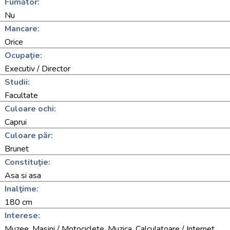
Fumător:
Nu
Mancare:
Orice
Ocupaţie:
Executiv / Director
Studii:
Facultate
Culoare ochi:
Caprui
Culoare păr:
Brunet
Constituţie:
Asa si asa
Inalţime:
180 cm
Interese:
Muzee, Masini / Motociclete, Muzica, Calculatoare / Internet,