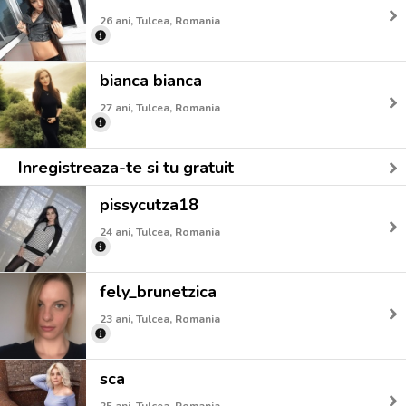
26 ani, Tulcea, Romania
bianca bianca
27 ani, Tulcea, Romania
Inregistreaza-te si tu gratuit
pissycutza18
24 ani, Tulcea, Romania
fely_brunetzica
23 ani, Tulcea, Romania
sca
25 ani, Tulcea, Romania