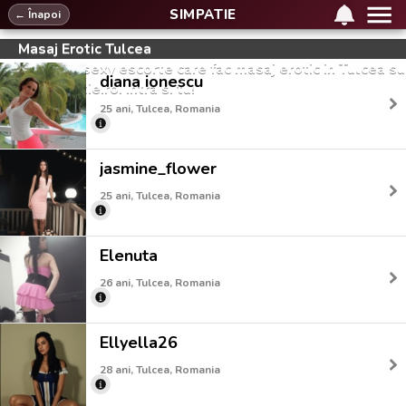
SIMPATIE
← Înapoi
Masaj Erotic Tulcea
Cele mai sexy escorte care fac masaj erotic in Tulcea su
diana ionescu
pe simpatie.ro. Intra si tu!
25 ani, Tulcea, Romania
jasmine_flower
25 ani, Tulcea, Romania
Elenuta
26 ani, Tulcea, Romania
Ellyella26
28 ani, Tulcea, Romania