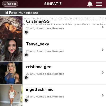
SIMPATIE
← Înapoi
Id Fete Hunedoara
Cele mai sexy fete singure in cautare de barbati cu ID d
CristinaASS
messenger din Hunedoara sunt pe simpatie.ro. Intra si t
24 ani, Hunedoara, Romania
Tanya_sexy
28 ani, Hunedoara, Romania
cristinna geo
23 ani, Hunedoara, Romania
ingellash_mic
28 ani, Hunedoara, Romania