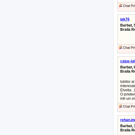
Chat Pri
jak76
Barbat, 
Braila 
Chat Pri
caius-iul
Barbat, 
Braila 
Iubitor a
interesat
Elvetia. :
O prieten
intr-un o
Chat Pri
rehan.in
Barbat, 
Braila 