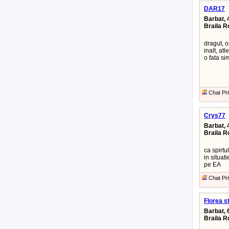
DAR17
Barbat, 
Braila 
dragut, o
inalt, atle
o fata si
Chat Pri
Crys77
Barbat, 
Braila 
ca spirtu
in situat
pe EA
Chat Pri
Florea s
Barbat, 
Braila 