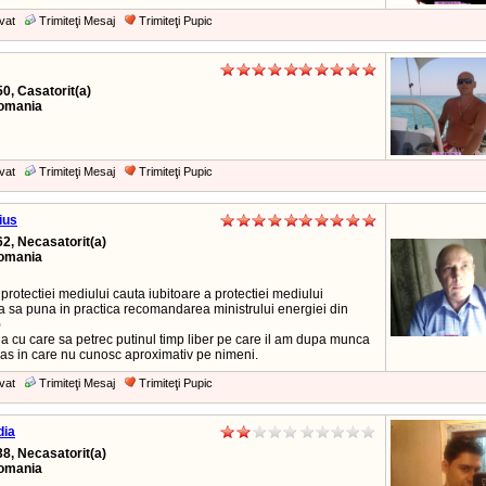
vat
Trimiteţi Mesaj
Trimiteţi Pupic
50, Casatorit(a)
Romania
vat
Trimiteţi Mesaj
Trimiteţi Pupic
ius
62, Necasatorit(a)
Romania
l protectiei mediului cauta iubitoare a protectiei mediului
a sa puna in practica recomandarea ministrului energiei din
)
a cu care sa petrec putinul timp liber pe care il am dupa munca
ras in care nu cunosc aproximativ pe nimeni.
vat
Trimiteţi Mesaj
Trimiteţi Pupic
dia
38, Necasatorit(a)
Romania