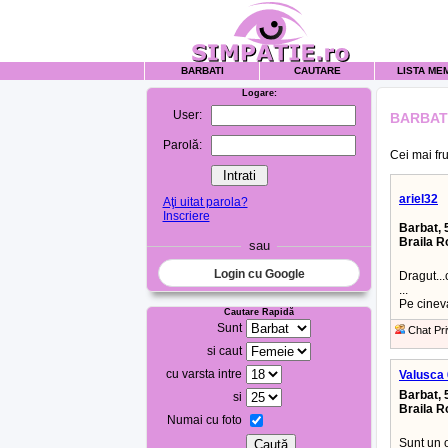
BARBATI
CAUTARE
LISTA ME
Logare:
User:
BARBAT
Parolă:
Cei mai fru
ariel32
Aţi uitat parola?
Inscriere
Barbat, 
Braila 
sau
Login cu Google
Dragut...
...
Pe cineva
Cautare Rapidă
Sunt
Chat Pri
si caut
cu varsta intre
Valusca
Barbat, 
si
Braila 
Numai cu foto
Sunt un o