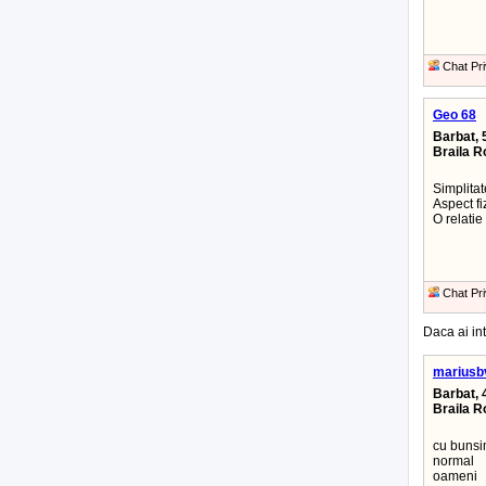
Chat Pri
Geo 68
Barbat, 
Braila 
Simplitat
Aspect fi
O relatie
Chat Pri
Daca ai int
mariusb
Barbat, 
Braila 
cu bunsi
normal
oameni