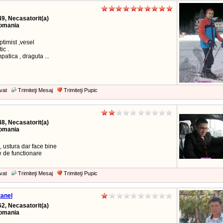
49, Necasatorit(a)
Romania
ptimist ,vesel
tic .
mpatica , draguta ...
vat
Trimiteţi Mesaj
Trimiteţi Pupic
48, Necasatorit(a)
Romania
l, ustura dar face bine
ie de functionare
vat
Trimiteţi Mesaj
Trimiteţi Pupic
tanel
62, Necasatorit(a)
Romania