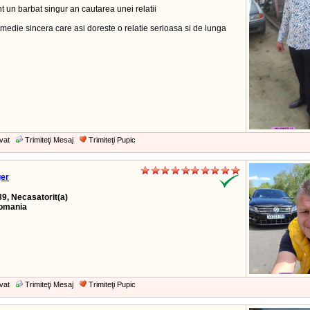
 un barbat singur an cautarea unei relatii
medie sincera care asi doreste o relatie serioasa si de lunga
vat
Trimiteţi Mesaj
Trimiteţi Pupic
ger
39, Necasatorit(a)
Romania
vat
Trimiteţi Mesaj
Trimiteţi Pupic