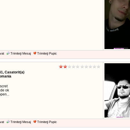
vat
Trimiteţi Mesaj
Trimiteţi Pupic
41, Casatorit(a)
Romania
scret
 de ok
pen...
vat
Trimiteţi Mesaj
Trimiteţi Pupic