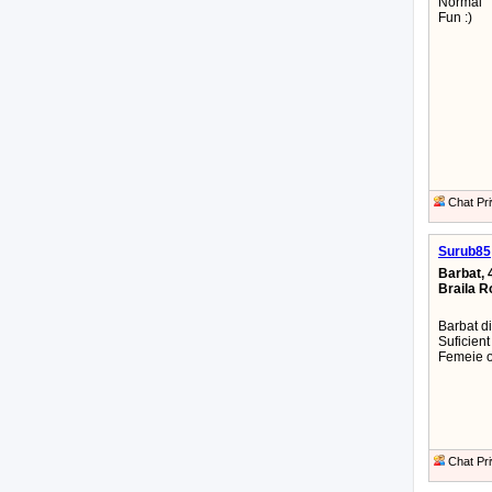
Normal
Fun :)
Chat Pri
Surub85
Barbat, 
Braila 
Barbat di
Suficient
Femeie o
Chat Pri