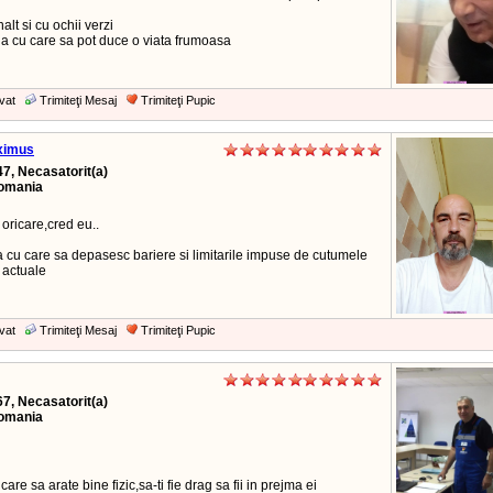
nalt si cu ochii verzi
na cu care sa pot duce o viata frumoasa
vat
Trimiteţi Mesaj
Trimiteţi Pupic
ximus
47, Necasatorit(a)
Romania
 oricare,cred eu..
 cu care sa depasesc bariere si limitarile impuse de cutumele
i actuale
vat
Trimiteţi Mesaj
Trimiteţi Pupic
67, Necasatorit(a)
Romania
care sa arate bine fizic,sa-ti fie drag sa fii in prejma ei