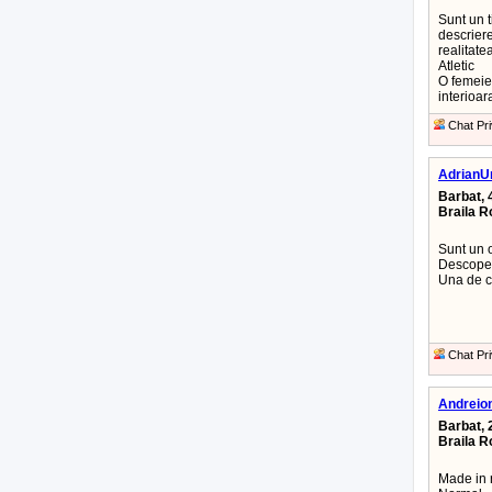
Sunt un t
descriere
realitate
Atletic
O femeie 
interioar
Chat Pri
AdrianU
Barbat, 
Braila 
Sunt un 
Descope
Una de c
Chat Pri
Andreio
Barbat, 
Braila 
Made in r