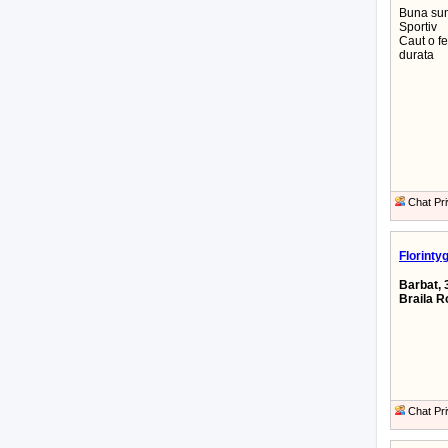
Buna sunt
Sportiv
Caut o fe
durata
Chat Pri
Florinty
Barbat, 
Braila 
Chat Pri