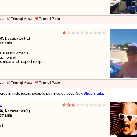
vat
Trimiteţi Mesaj
Trimiteţi Pupic
58, Necasatorit(a)
Romania
e si restul omenie.
zic normal.
 serioasa, si respect reciproc.
vat
Trimiteţi Mesaj
Trimiteţi Pupic
eres in niste jucarii sexuale poti incerca acest
Sex Shop Braila
.
v
46, Necasatorit(a)
Romania
mt