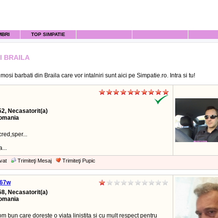
MBRI
TOP SIMPATIE
I BRAILA
mosi barbati din Braila care vor intalniri sunt aici pe Simpatie.ro. Intra si tu!
52, Necasatorit(a)
Romania
cred,sper...
...
vat
Trimiteţi Mesaj
Trimiteţi Pupic
 67w
58, Necasatorit(a)
Romania
m bun care doreste o viata linistita si cu mult respect pentru