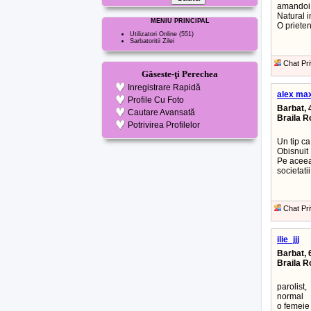
amandoi
Natural i
MENIU PRINCIPAL
O priete
Utilizatori Online
(551)
Sarbatoritii Zilei
Chat Pri
Găseste-ţi Perechea
Inregistrare Rapidă
alex ma
Profile Cu Foto
Barbat, 
Cautare Avansată
Braila 
Potrivirea Profilelor
Un tip ca
Obisnuit
Pe aceea
societati
Chat Pri
ilie_jjj
Barbat, 
Braila 
parolist,
normal
o femeie 