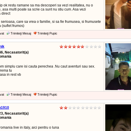
ip ok restu ramane sa ma descoperi sa vezi realitatea, nu o
, asa multi poate sa scrie ca sunt nu stiu cum. Asa vezi
a direct
serioasa, care sa vrea o familie, si sa fie frumusea, si frumusete
a (suflet frumos)
vat
Trimiteţi Mesaj
Trimiteţi Pupic
nik
46, Necasatorit(a)
Romania
om simplu care isi cauta perechea .Nu caut aventuri sau sex.
rema tu
asa in rest vb
vat
Trimiteţi Mesaj
Trimiteţi Pupic
n1910
23, Necasatorit(a)
Romania
omania live in italy, aici pentru o luna