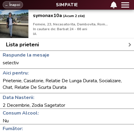
SIMPATIE
← Înapoi
symonax10a
(Acum 2 zile)
Femeie, 23, Necasatorita, Dambovita, Romania
In cautare de: Barbat 24 - 66 ani
IA
Lista prieteni
Raspunde la mesaje
selectiv
Aici pentru:
Prietenie, Casatorie, Relatie De Lunga Durata, Socializare,
Chat, Relatie De Scurta Durata
Data Nasterii:
2 Decembrie, Zodia Sagetator
Consum Alcool:
Nu
Fumător: