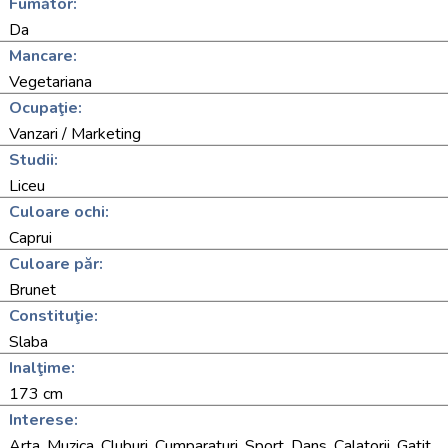
Fumător:
Da
Mancare:
Vegetariana
Ocupaţie:
Vanzari / Marketing
Studii:
Liceu
Culoare ochi:
Caprui
Culoare păr:
Brunet
Constituţie:
Slaba
Inalţime:
173 cm
Interese:
Arta, Muzica, Cluburi, Cumparaturi, Sport, Dans, Calatorii, Gatit