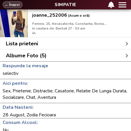
SIMPATIE
← Înapoi
joanne_252006
(Acum o oră)
Femeie, 25, Necasatorita, Constanta, Romania
In cautare de: Barbat 27 - 53 ani
IA
Lista prieteni
Albume Foto (5)
Raspunde la mesaje
selectiv
Aici pentru:
Sex, Prietenie, Distractie, Casatorie, Relatie De Lunga Durata,
Socializare, Chat, Aventura
Data Nasterii:
28 August, Zodia Fecioara
Consum Alcool:
Nu