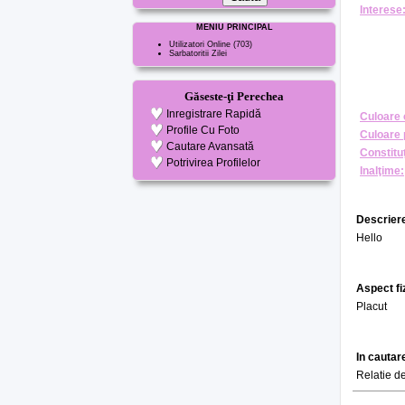
Interese
MENIU PRINCIPAL
Utilizatori Online
(703)
Sarbatoritii Zilei
Găseste-ţi Perechea
Inregistrare Rapidă
Culoare 
Profile Cu Foto
Culoare 
Cautare Avansată
Constituţ
Potrivirea Profilelor
Inalţime:
Descriere
Hello
Aspect fi
Placut
In cautar
Relatie d