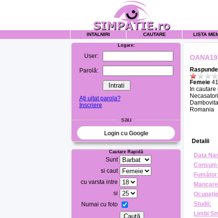
INTALNIRI
CAUTARE
LISTA ME
Logare:
User:
OANA19
Raspunde 
Parolă:
Femeie
41
In cautare
Necasatori
Aţi uitat parola?
Dambovit
Inscriere
Romania
sau
Login cu Google
Detalii
Cautare Rapidă
Data Nas
Sunt
Consum 
si caut
Fumător
cu varsta intre
Mancare
si
Ocupaţie
Studii:
Numai cu foto
Limbi St