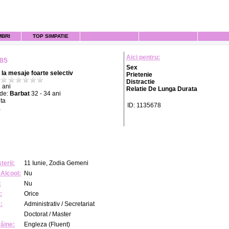
MBRI
TOP SIMPATIE
Aici pentru:
85
Sex
la mesaje foarte selectiv
Prietenie
Distractie
 ani
Relatie De Lunga Durata
 de:
Barbat
32 - 34 ani
ta
ID: 1135678
a
terii:
11 Iunie, Zodia Gemeni
Alcool:
Nu
:
Nu
:
Orice
:
Administrativ / Secretariat
Doctorat / Master
răine:
Engleza (Fluent)