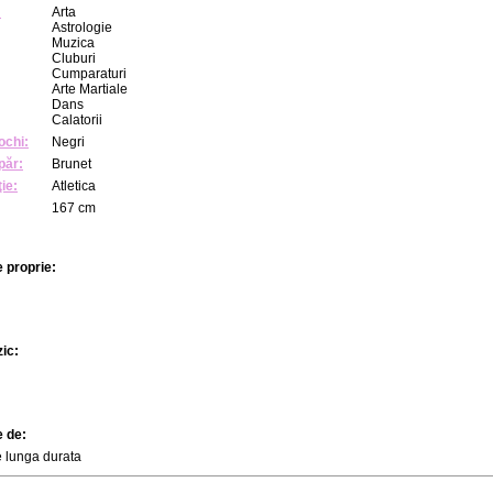
:
Arta
Astrologie
Muzica
Cluburi
Cumparaturi
Arte Martiale
Dans
Calatorii
ochi:
Negri
păr:
Brunet
ie:
Atletica
167 cm
 proprie:
zic:
e de:
e lunga durata