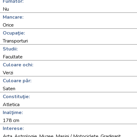
Fumător:
Nu
Mancare:
Orice
Ocupaţie:
Transporturi
Studii:
Facultate
Culoare ochi:
Verzi
Culoare păr:
Saten
Constituţie:
Atletica
Inalţime:
178 cm
Interese:
Arta, Astrologie, Muzee, Masini / Motociclete, Gradinarit,