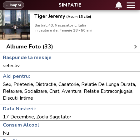
SIMPATIE
← Înapoi
Tiger Jeremy
(Acum 13 zile)
Barbat, 43, Necasatorit, Italia
In cautare de: Femeie 18 - 50 ani
Albume Foto (33)
Raspunde la mesaje
selectiv
Aici pentru:
Sex, Prietenie, Distractie, Casatorie, Relatie De Lunga Durata,
Relaxare, Socializare, Chat, Aventura, Relatie Extraconjugala,
Discutii Intime
Data Nasterii:
17 Decembrie, Zodia Sagetator
Consum Alcool:
Nu