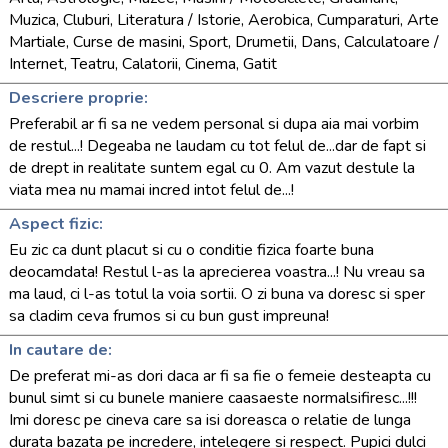
Muzica, Cluburi, Literatura / Istorie, Aerobica, Cumparaturi, Arte
Martiale, Curse de masini, Sport, Drumetii, Dans, Calculatoare /
Internet, Teatru, Calatorii, Cinema, Gatit
Descriere proprie:
Preferabil ar fi sa ne vedem personal si dupa aia mai vorbim
de restul...! Degeaba ne laudam cu tot felul de...dar de fapt si
de drept in realitate suntem egal cu 0. Am vazut destule la
viata mea nu mamai incred intot felul de...!
Aspect fizic:
Eu zic ca dunt placut si cu o conditie fizica foarte buna
deocamdata! Restul l-as la aprecierea voastra...! Nu vreau sa
ma laud, ci l-as totul la voia sortii. O zi buna va doresc si sper
sa cladim ceva frumos si cu bun gust impreuna!
In cautare de:
De preferat mi-as dori daca ar fi sa fie o femeie desteapta cu
bunul simt si cu bunele maniere caasaeste normalsifiresc...!!!
Imi doresc pe cineva care sa isi doreasca o relatie de lunga
durata bazata pe incredere, intelegere si respect. Pupici dulci