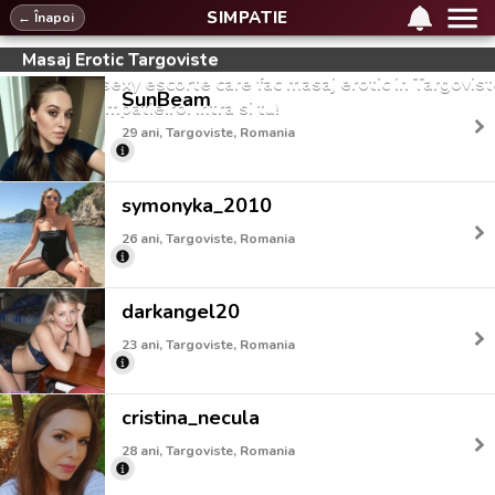
SIMPATIE
← Înapoi
Masaj Erotic Targoviste
Cele mai sexy escorte care fac masaj erotic in Targovis
SunBeam
sunt pe simpatie.ro. Intra si tu!
29 ani, Targoviste, Romania
symonyka_2010
26 ani, Targoviste, Romania
darkangel20
23 ani, Targoviste, Romania
cristina_necula
28 ani, Targoviste, Romania