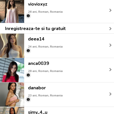
viovioxyz
26 ani, Roman, Romania
Inregistreaza-te si tu gratuit
deea14
24 ani, Roman, Romania
anca0039
28 ani, Roman, Romania
danabor
23 ani, Roman, Romania
simy_4_u