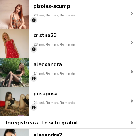
pisoias-scump
23 ani, Roman, Romania
cristna23
23 ani, Roman, Romania
alecxandra
24 ani, Roman, Romania
pusapusa
24 ani, Roman, Romania
Inregistreaza-te si tu gratuit
alexandra2