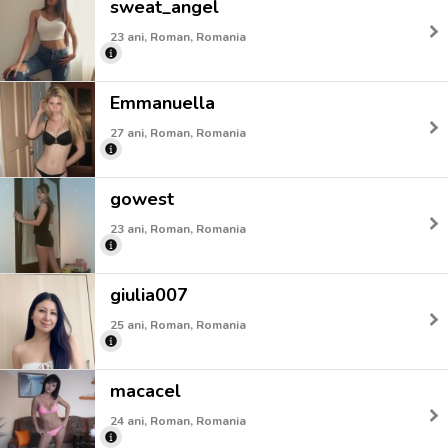
sweat_angel
23 ani, Roman, Romania
Emmanuella
27 ani, Roman, Romania
gowest
23 ani, Roman, Romania
giulia007
25 ani, Roman, Romania
macacel
24 ani, Roman, Romania