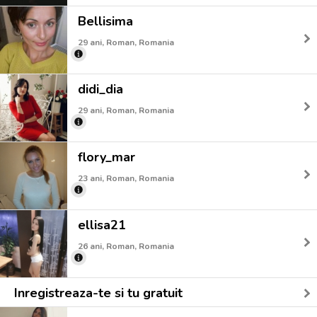
Bellisima
29 ani, Roman, Romania
didi_dia
29 ani, Roman, Romania
flory_mar
23 ani, Roman, Romania
ellisa21
26 ani, Roman, Romania
Inregistreaza-te si tu gratuit