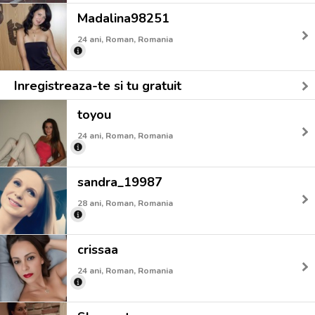
Madalina98251
24 ani, Roman, Romania
Inregistreaza-te si tu gratuit
toyou
24 ani, Roman, Romania
sandra_19987
28 ani, Roman, Romania
crissaa
24 ani, Roman, Romania