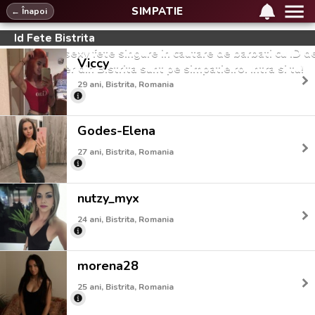
SIMPATIE
← Înapoi
Id Fete Bistrita
Cele mai sexy fete singure in cautare de barbati cu ID d
Viccy
messenger din Bistrita sunt pe simpatie.ro. Intra si tu!
29 ani, Bistrita, Romania
Godes-Elena
27 ani, Bistrita, Romania
nutzy_myx
24 ani, Bistrita, Romania
morena28
25 ani, Bistrita, Romania