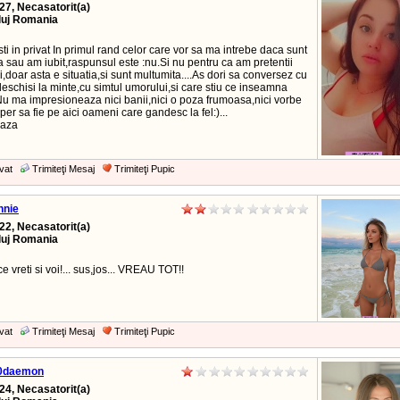
27, Necasatorit(a)
luj Romania
i in privat In primul rand celor care vor sa ma intrebe daca sunt
a sau am iubit,raspunsul este :nu.Si nu pentru ca am pretentii
,doar asta e situatia,si sunt multumita....As dori sa conversez cu
eschisi la minte,cu simtul umorului,si care stiu ce inseamna
Nu ma impresioneaza nici banii,nici o poza frumoasa,nici vorbe
sper sa fie pe aici oameni care gandesc la fel:)...
eaza
vat
Trimiteţi Mesaj
Trimiteţi Pupic
nnie
22, Necasatorit(a)
luj Romania
 ce vreti si voi!... sus,jos... VREAU TOT!!
vat
Trimiteţi Mesaj
Trimiteţi Pupic
0daemon
24, Necasatorit(a)