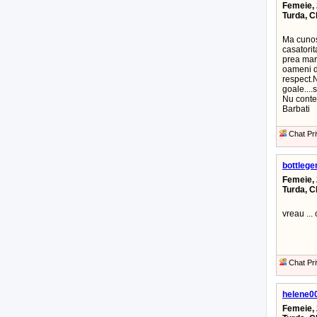
Femeie, 
Turda, C
Ma cunost
casatorit
prea mari
oameni d
respect.
goale....
Nu cont
Barbati
Chat Pri
bottlege
Femeie, 
Turda, C
vreau ...
Chat Pri
helene0
Femeie, 