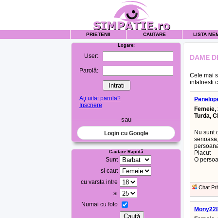
PRIETENII
CAUTARE
LISTA ME
Logare:
User:
DAME D
Parolă:
Cele mai s
intalnesti 
Aţi uitat parola?
Penelop
Inscriere
Femeie, 
Turda, C
sau
Nu sunt o
Login cu Google
serioasa
persoana
Cautare Rapidă
Placut
Sunt
O persoan
si caut
cu varsta intre
Chat Pri
si
Numai cu foto
Mony22