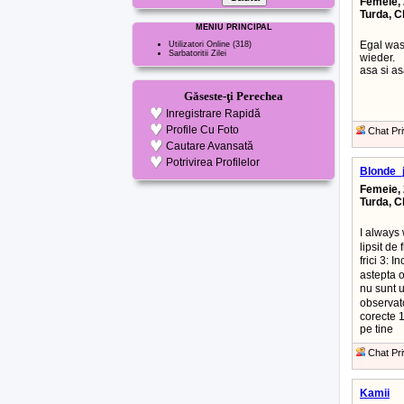
Femeie, 
Turda, C
MENIU PRINCIPAL
Egal was
Utilizatori Online
(318)
Sarbatoritii Zilei
wieder.
asa si as
Găseste-ţi Perechea
Inregistrare Rapidă
Profile Cu Foto
Chat Pri
Cautare Avansată
Potrivirea Profilelor
Blonde_
Femeie, 
Turda, C
I always 
lipsit de
frici 3: I
astepta
nu sunt u
observat
corecte 1
pe tine
Chat Pri
Kamii