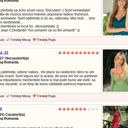
luj Romania
plictisita sa scriu acum ceva. Discutam! :) Sunt iremediabil
tita de muzica (exclus manele, populara) Iubesc frumosul,
animalele. Sunt optimista si zic eu, rationala. Mai mult. ... vine
n sentimente....
membrele la locul lor...deocamdata :))
 Jean COnstantin "noi urmarim sa nu fim urmariti" :))
vat
Trimiteţi Mesaj
Trimiteţi Pupic
za_22
27, Necasatorit(a)
luj Romania
,optimista, iubesc natura , imi place sa calatoresc desi nu am
 ocazii. Sunt sigura aici si acasa, de acea imi vor un partener
sa impartasesc momentele bune si mai putin bune ale vietii, sa
ea vacante, si un timp de buna calitatate petrecut impreuna.
vat
Trimiteţi Mesaj
Trimiteţi Pupic
40
24, Casatorit(a)
luj Romania