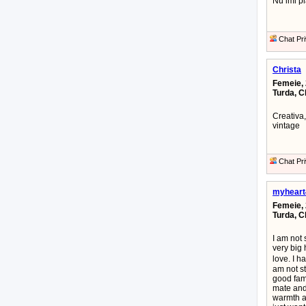
Nu imi pl
Chat Pri
Christa
Femeie, 
Turda, C
Creativa,
vintage
Chat Pri
myheart
Femeie, 
Turda, C
I am not 
very big 
love. I h
am not st
good fami
mate and
warmth a