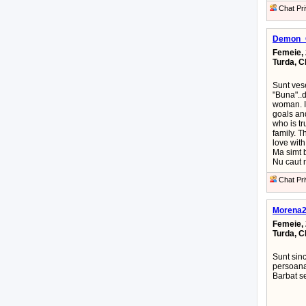
Chat Pri
Demon_G
Femeie, 
Turda, C
Sunt vese
"Buna"..
woman. I
goals and
who is t
family. 
love with
Ma simt b
Nu caut n
Chat Pri
Morena
Femeie, 
Turda, C
Sunt sinc
persoana 
Barbat se