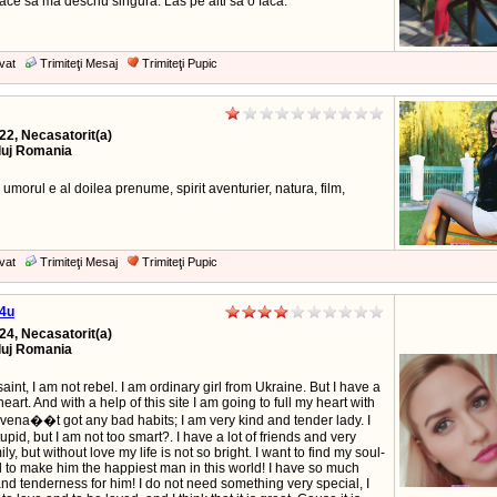
ace sä mä descriu singurä. Las pe alti sä o facä.
vat
Trimiteţi Mesaj
Trimiteţi Pupic
22, Necasatorit(a)
luj Romania
 umorul e al doilea prenume, spirit aventurier, natura, film,
vat
Trimiteţi Mesaj
Trimiteţi Pupic
4u
24, Necasatorit(a)
luj Romania
saint, I am not rebel. I am ordinary girl from Ukraine. But I have a
heart. And with a help of this site I am going to full my heart with
avena��t got any bad habits; I am very kind and tender lady. I
upid, but I am not too smart?. I have a lot of friends and very
ly, but without love my life is not so bright. I want to find my soul-
 to make him the happiest man in this world! I have so much
nd tenderness for him! I do not need something very special, I