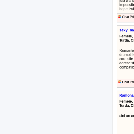
just want
impossibl
hope I wi
Chat Pri
sexy_ba
Femeie, 
Turda, C
Romantica
drumetiil
care stie
doresc st
compatibi
Chat Pri
Ramona
Femeie, 
Turda, C
sint un 