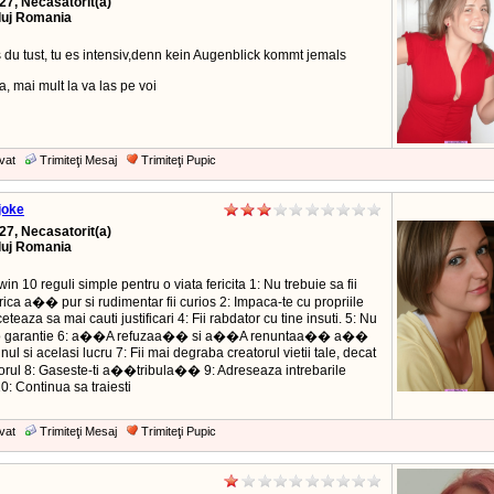
27, Necasatorit(a)
luj Romania
 du tust, tu es intensiv,denn kein Augenblick kommt jemals
a, mai mult la va las pe voi
vat
Trimiteţi Mesaj
Trimiteţi Pupic
joke
27, Necasatorit(a)
luj Romania
win 10 reguli simple pentru o viata fericita 1: Nu trebuie sa fii
 frica a�� pur si rudimentar fii curios 2: Impaca-te cu propriile
nceteaza sa mai cauti justificari 4: Fii rabdator cu tine insuti. 5: Nu
 o garantie 6: a��A refuzaa�� si a��A renuntaa�� a��
nul si acelasi lucru 7: Fii mai degraba creatorul vietii tale, decat
orul 8: Gaseste-ti a��tribula�� 9: Adreseaza intrebarile
0: Continua sa traiesti
vat
Trimiteţi Mesaj
Trimiteţi Pupic