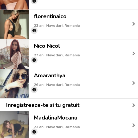
florentinaico
23 ani, Navodari, Romania
Nico Nicol
27 ani, Navodari, Romania
Amaranthya
26 ani, Navodari, Romania
Inregistreaza-te si tu gratuit
MadalinaMocanu
23 ani, Navodari, Romania