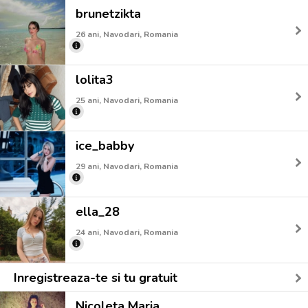
brunetzikta
26 ani, Navodari, Romania
lolita3
25 ani, Navodari, Romania
ice_babby
29 ani, Navodari, Romania
ella_28
24 ani, Navodari, Romania
Inregistreaza-te si tu gratuit
Nicoleta Maria