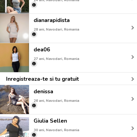
dianarapidista
28 ani, Navodari, Romania
dea06
27 ani, Navodari, Romania
Inregistreaza-te si tu gratuit
denissa
26 ani, Navodari, Romania
Giulia Sellen
30 ani, Navodari, Romania