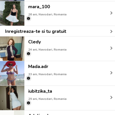
mara_100
26 ani, Navodari, Romania
Inregistreaza-te si tu gratuit
Cledy
24 ani, Navodari, Romania
Mada.adr
33 ani, Navodari, Romania
iubitzika_ta
29 ani, Navodari, Romania