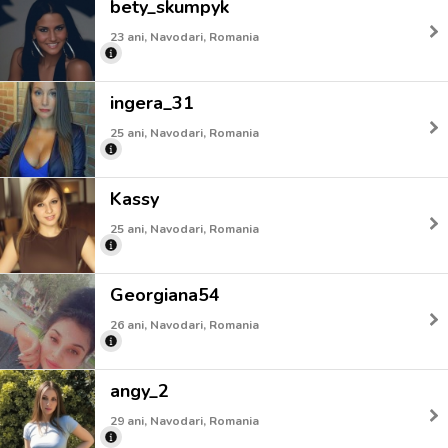
bety_skumpyk
23 ani, Navodari, Romania
ingera_31
25 ani, Navodari, Romania
Kassy
25 ani, Navodari, Romania
Georgiana54
26 ani, Navodari, Romania
angy_2
29 ani, Navodari, Romania