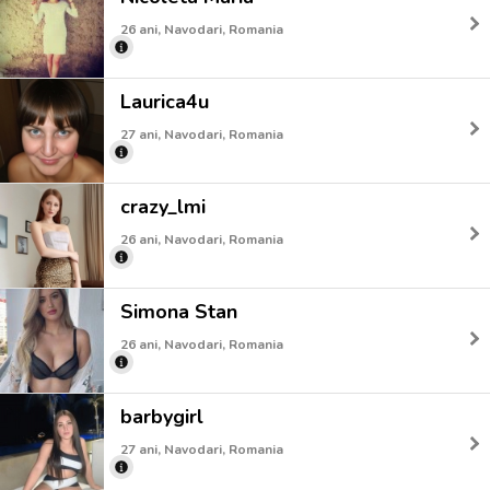
26 ani, Navodari, Romania
Laurica4u
27 ani, Navodari, Romania
crazy_lmi
26 ani, Navodari, Romania
Simona Stan
26 ani, Navodari, Romania
barbygirl
27 ani, Navodari, Romania