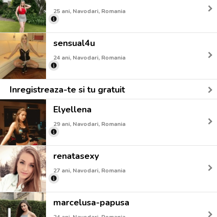
25 ani, Navodari, Romania
sensual4u
24 ani, Navodari, Romania
Inregistreaza-te si tu gratuit
Elyellena
29 ani, Navodari, Romania
renatasexy
27 ani, Navodari, Romania
marcelusa-papusa
24 ani, Navodari, Romania