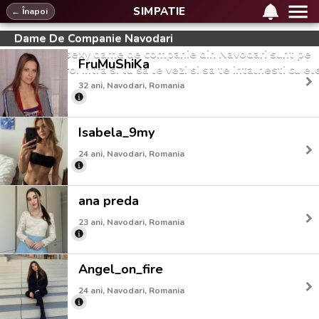
SIMPATIE
← Înapoi
Dame De Companie Navodari
Cele mai sexy dame de companie din Navodari sunt pe
FruMuShiKa
simpatie.ro. Intra si tu sa le vezi si sa te intalnesti cu el
32 ani, Navodari, Romania
Isabela_9my
24 ani, Navodari, Romania
ana preda
23 ani, Navodari, Romania
Angel_on_fire
24 ani, Navodari, Romania