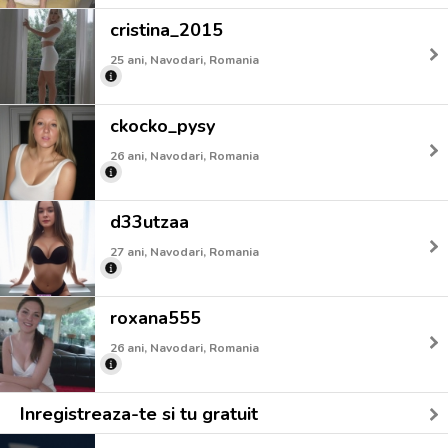
cristina_2015
25 ani, Navodari, Romania
ckocko_pysy
26 ani, Navodari, Romania
d33utzaa
27 ani, Navodari, Romania
roxana555
26 ani, Navodari, Romania
Inregistreaza-te si tu gratuit