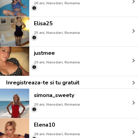
26 ani, Navodari, Romania
Elisa25
25 ani, Navodari, Romania
justmee
29 ani, Navodari, Romania
Inregistreaza-te si tu gratuit
simona_sweety
29 ani, Navodari, Romania
Elena10
26 ani, Navodari, Romania