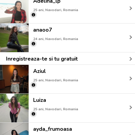
Adelina_lp
25 ani, Navodari, Romania
anaoo7
24 ani, Navodari, Romania
Inregistreaza-te si tu gratuit
Aziul
25 ani, Navodari, Romania
Luiza
25 ani, Navodari, Romania
ayda_frumoasa