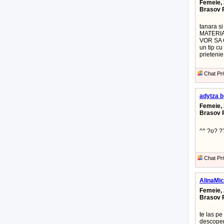
Femeie, 
Brasov 
tanara s
MATERIA
VOR SA
un tip cu
prieteni
Chat Pri
adytza b
Femeie, 
Brasov 
^^ ?o? 
Chat Pri
AlinaMi
Femeie, 
Brasov 
te las pe
descoper