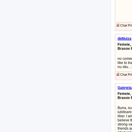
Chat Pri
didilutza
Femeie, 
Brasov 
no coment
like to t
nu stiu...
Chat Pri
Gabriel
Femeie, 
Brasov 
Buna, su
iubitoare
liber. I a
believe t
strong va
friends a