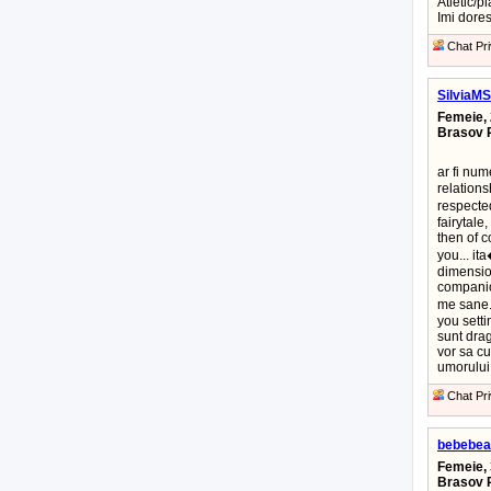
Atletic/p
Imi dores
Chat Pri
SilviaM
Femeie, 
Brasov 
ar fi nu
relationsh
respecte
fairytale,
then of c
you... i
dimensio
companion
me sane.
you sett
sunt drag
vor sa cu
umorului
Chat Pri
bebebea
Femeie, 
Brasov 