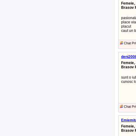
Femeie, 
Brasov 
pasionat
place via
placut
caut un b
Chat Pri
deni200
Femeie, 
Brasov 
sunt o iu
cunosc lo
Chat Pri
Emiemit
Femeie, 
Brasov 