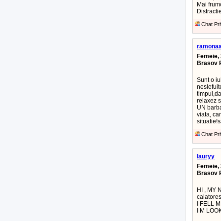
Mai frumo
Distractie
Chat Pri
ramona
Femeie, 
Brasov 
Sunt o iu
neslefuit
timpul,d
relaxez s
UN barba
viata, ca
situatie!
Chat Pri
lauryy
Femeie, 
Brasov 
HI , MY
calatores
I FELL 
I M LOO