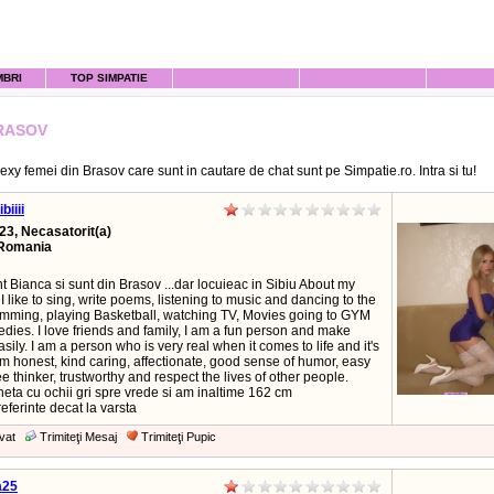
MBRI
TOP SIMPATIE
RASOV
xy femei din Brasov care sunt in cautare de chat sunt pe Simpatie.ro. Intra si tu!
biiii
23, Necasatorit(a)
Romania
 Bianca si sunt din Brasov ...dar locuieac in Sibiu About my
I like to sing, write poems, listening to music and dancing to the
imming, playing Basketball, watching TV, Movies going to GYM
dies. I love friends and family, I am a fun person and make
asily. I am a person who is very real when it comes to life and it's
m honest, kind caring, affectionate, good sense of humor, easy
ee thinker, trustworthy and respect the lives of other people.
eta cu ochii gri spre vrede si am inaltime 162 cm
ferinte decat la varsta
vat
Trimiteţi Mesaj
Trimiteţi Pupic
a25