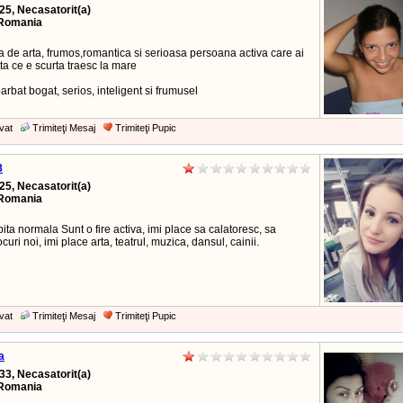
25, Necasatorit(a)
Romania
a de arta, frumos,romantica si serioasa persoana activa care ai
ta ce e scurta traesc la mare
arbat bogat, serios, inteligent si frumusel
vat
Trimiteţi Mesaj
Trimiteţi Pupic
8
25, Necasatorit(a)
Romania
bita normala Sunt o fire activa, imi place sa calatoresc, sa
curi noi, imi place arta, teatrul, muzica, dansul, cainii.
vat
Trimiteţi Mesaj
Trimiteţi Pupic
a
33, Necasatorit(a)
Romania