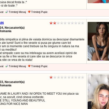
asa decat fosta ta :*
 si de toate :*
vat
Trimiteţi Mesaj
Trimiteţi Pupic
a86
24, Necasatorit(a)
Romania
bita simpatica si plina de vaiata dornica sa descopar diamantele
e ale lumii! Sunt o fire vesele si pusa pe glume cam tot
ar am si momente cand trebuie sa fiu singura in natura sa ma
i sa meditez!
t simpatic care sa ma inteleaga sa avem aceliasi opinii de
re sa fie o fire vesela sI care stie sa se descurce in orice
sa stie ce vrea de la viata!
vat
Trimiteţi Mesaj
Trimiteţi Pupic
33, Necasatorit(a)
Romania
 NAME IN LAURY AND I M OPEN TO MEET YOU imi place sa
c, sa ascult, cind cineva vorbeste.
ME STILL YOUNG AND BEAUTIFUL
KING FOR NICE MAN