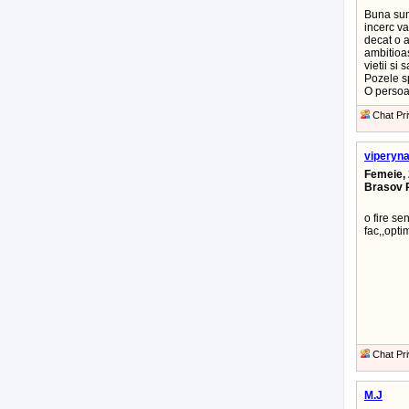
Buna sunt
incerc va
decat o a
ambitioas
vietii si 
Pozele s
O persoan
Chat Pri
viperyn
Femeie, 
Brasov 
o fire se
fac,,opti
Chat Pri
M.J