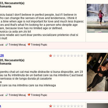
33, Necasatorit(a)
Romania
iciu baiat I don't believe in perfect people, but if I believe in
ho can change the senses of love and tenderness, I think it
 a time when age is not important for love and much less trupesc
ces and that's what I'm looking for a person who despite age
are, because love has no limited age or defined.
usica ca asta am zis tot
icio relatie aici sunt doar pentru socializare prietenie chat si
i mult
vat
Trimiteţi Mesaj
Trimiteţi Pupic
226
20, Necasatorit(a)
Romania
 pentru chat uri cat mai multe distractie si buna dispozitie, am 19
eau sa fiu intretinuta de un barbat care sa ma intretina Caut baiat
e serioasa si de lunga durata pt casatorie
sa
t care sa ma intretina care sa ma inteleaga
vat
Trimiteţi Mesaj
Trimiteţi Pupic
a