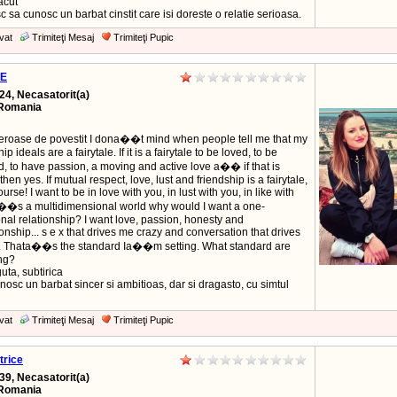
lacut
c sa cunosc un barbat cinstit care isi doreste o relatie serioasa.
vat
Trimiteţi Mesaj
Trimiteţi Pupic
SE
24, Necasatorit(a)
Romania
meroase de povestit I dona��t mind when people tell me that my
ip ideals are a fairytale. If it is a fairytale to be loved, to be
d, to have passion, a moving and active love a�� if that is
 then yes. If mutual respect, love, lust and friendship is a fairytale,
ourse! I want to be in love with you, in lust with you, in like with
ta��s a multidimensional world why would I want a one-
nal relationship? I want love, passion, honesty and
ship... s e x that drives me crazy and conversation that drives
 Thata��s the standard Ia��m setting. What standard are
ing?
uta, subtirica
nosc un barbat sincer si ambitioas, dar si dragasto, cu simtul
vat
Trimiteţi Mesaj
Trimiteţi Pupic
trice
39, Necasatorit(a)
Romania