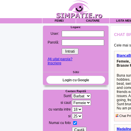
FEMEI
CAUTARE
LISTA ME
Logare:
User:
CHAT B
Parolă:
Cele mai se
BiancaBi
Aţi uitat parola?
Femeie, 
Inscriere
Brasov 
sau
Buna sunt
hobbies. 
Login cu Google
beat, sw
and come
Cautare Rapidă
friends e
Sunt
issues. A
going, fr
si caut
Sunt brun
Nu am pre
cu varsta intre
si
Chat Pri
Numai cu foto
Madalin