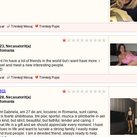
vat
Trimiteţi Mesaj
Trimiteţi Pupic
23, Necasatorit(a)
Romania
 i'm have a lot of friends in the world but i want have more. i
ravel and meet a new interesting people.
:D
vat
Trimiteţi Mesaj
Trimiteţi Pupic
a311
28, Necasatorit(a)
Romania
nt Gabriela, am 27 de ani, locuiesc in Romania, sunt calma,
 si foarte ambitioasa. Imi plac sportul, muzica si plimbarile in aer
m kind, but strict, beautiful, but faithful, tender and caring. I
hat life is a gift and we should appreciate every moment. I have
lues in life and want to lucrate a strong family. I easily make
nd trust people. I am a devoted friend, always ready to help.