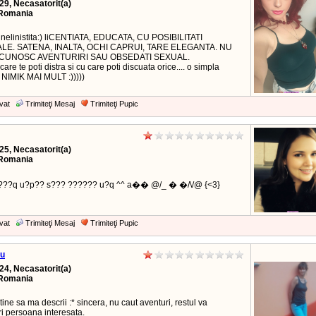
29, Necasatorit(a)
Romania
i nelinistita:) liCENTIATA, EDUCATA, CU POSIBILITATI
LE. SATENA, INALTA, OCHI CAPRUI, TARE ELEGANTA. NU
 CUNOSC AVENTURIRI SAU OBSEDATI SEXUAL.
 care te poti distra si cu care poti discuata orice.... o simpla
e NIMIK MAI MULT :)))))
vat
Trimiteţi Mesaj
Trimiteţi Pupic
25, Necasatorit(a)
Romania
????q u?p?? s??? ?????? u?q ^^ a�� @/_ � �/\/@ {<3}
vat
Trimiteţi Mesaj
Trimiteţi Pupic
cu
24, Necasatorit(a)
Romania
 tine sa ma descrii :* sincera, nu caut aventuri, restul va
i persoana interesata.