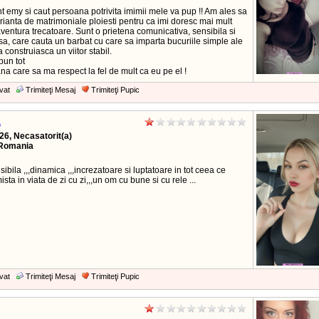
 emy si caut persoana potrivita imimii mele va pup !! Am ales sa
rianta de matrimoniale ploiesti pentru ca imi doresc mai mult
ventura trecatoare. Sunt o prietena comunicativa, sensibila si
a, care cauta un barbat cu care sa imparta bucuriile simple ale
sa construiasca un viitor stabil.
pun tot
a care sa ma respect la fel de mult ca eu pe el !
vat
Trimiteţi Mesaj
Trimiteţi Pupic
a
26, Necasatorit(a)
Romania
nsibila ,,,dinamica ,,,increzatoare si luptatoare in tot ceea ce
mista in viata de zi cu zi,,,un om cu bune si cu rele ...
vat
Trimiteţi Mesaj
Trimiteţi Pupic