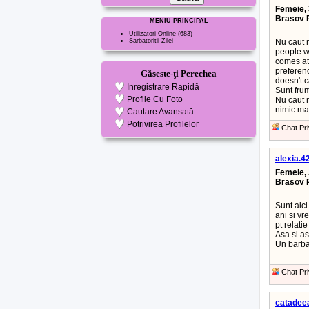
Femeie, 
Brasov 
MENIU PRINCIPAL
Utilizatori Online
(683)
Sarbatoritii Zilei
Nu caut n
people w
comes at
preferen
Găseste-ţi Perechea
doesn't c
Inregistrare Rapidă
Sunt frum
Profile Cu Foto
Nu caut n
nimic ma
Cautare Avansată
Potrivirea Profilelor
Chat Pri
alexia.4
Femeie, 
Brasov 
Sunt aici
ani si vr
pt relati
Asa si a
Un barba
Chat Pri
catadee