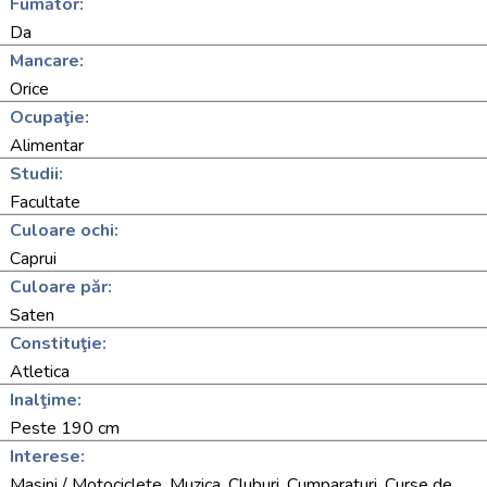
Fumător:
Da
Mancare:
Orice
Ocupaţie:
Alimentar
Studii:
Facultate
Culoare ochi:
Caprui
Culoare păr:
Saten
Constituţie:
Atletica
Inalţime:
Peste 190 cm
Interese:
Masini / Motociclete, Muzica, Cluburi, Cumparaturi, Curse de