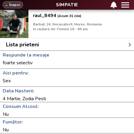
SIMPATIE
← Înapoi
raul_8494
(Acum 31 zile)
Barbat, 24, Necasatorit, Mures, Romania
In cautare de: Femeie 18 - 69 ani
Lista prieteni
Raspunde la mesaje
foarte selectiv
Aici pentru:
Sex
Data Nasterii:
4 Martie, Zodia Pesti
Consum Alcool:
Nu
Fumător:
Nu