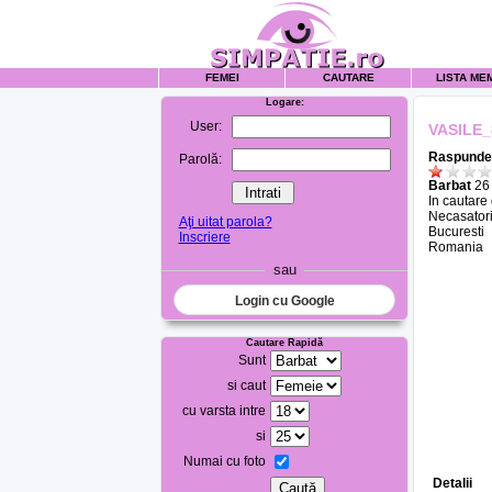
FEMEI
CAUTARE
LISTA ME
Logare:
User:
VASILE_
Raspunde 
Parolă:
Barbat
26 
In cautare
Necasatori
Aţi uitat parola?
Bucuresti
Inscriere
Romania
sau
Login cu Google
Cautare Rapidă
Sunt
si caut
cu varsta intre
si
Numai cu foto
Detalii