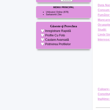
Data Nas
MENIU PRINCIPAL
Consum 
Utilizatori Online
(678)
Sarbatoritii Zilei
Fumător
Mancare
Ocupaţie
Găseste-ţi Perechea
Studii:
Inregistrare Rapidă
Limbi St
Profile Cu Foto
Interese
Cautare Avansată
Potrivirea Profilelor
Culoare 
Constituţ
Inalţime: