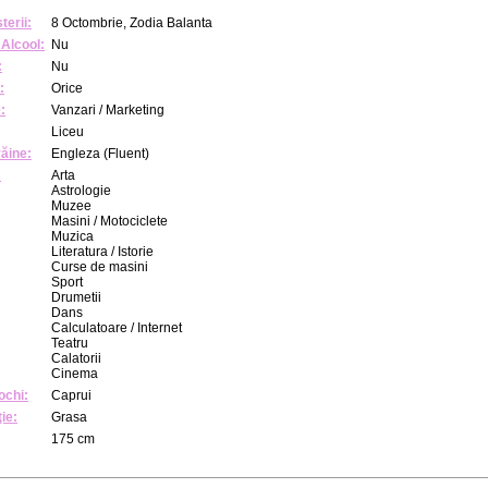
terii:
8 Octombrie, Zodia Balanta
Alcool:
Nu
:
Nu
:
Orice
:
Vanzari / Marketing
Liceu
răine:
Engleza (Fluent)
:
Arta
Astrologie
Muzee
Masini / Motociclete
Muzica
Literatura / Istorie
Curse de masini
Sport
Drumetii
Dans
Calculatoare / Internet
Teatru
Calatorii
Cinema
ochi:
Caprui
ie:
Grasa
175 cm