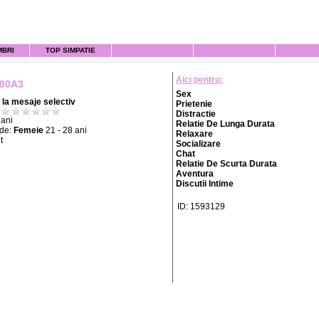
MBRI
TOP SIMPATIE
Aici pentru:
80A3
Sex
la mesaje selectiv
Prietenie
Distractie
ani
Relatie De Lunga Durata
 de:
Femeie
21 - 28 ani
Relaxare
t
Socializare
Chat
Relatie De Scurta Durata
Aventura
Discutii Intime
ID: 1593129