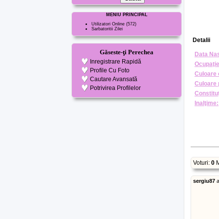
MENIU PRINCIPAL
Utilizatori Online
(572)
Sarbatoritii Zilei
Detalii
Găseste-ţi Perechea
Data Nas
Inregistrare Rapidă
Ocupaţie
Profile Cu Foto
Culoare 
Cautare Avansată
Culoare 
Potrivirea Profilelor
Constituţ
Inalţime:
Voturi:
0
M
sergiu87
a