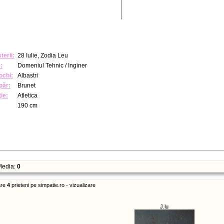
terii:
28 Iulie, Zodia Leu
:
Domeniul Tehnic / Inginer
ochi:
Albastri
păr:
Brunet
ie:
Atletica
190 cm
edia:
0
re
4
prieteni pe simpatie.ro - vizualizare
J.lu