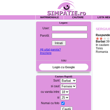
MATRIMONIALE
CAUTARE
LISTA ME
Logare:
User:
SERGIU
Raspunde 
Parolă:
Barbat
39 
In cautare
Timis
Aţi uitat parola?
Romania
Inscriere
sau
Login cu Google
Cautare Rapidă
Sunt
si caut
cu varsta intre
si
Numai cu foto