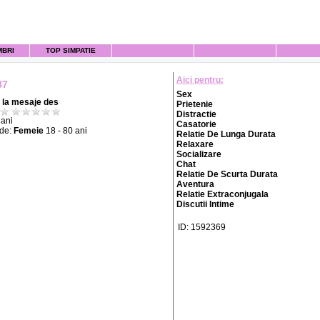
MBRI
TOP SIMPATIE
Aici pentru:
87
Sex
la mesaje des
Prietenie
Distractie
ani
Casatorie
 de:
Femeie
18 - 80 ani
Relatie De Lunga Durata
Relaxare
Socializare
Chat
Relatie De Scurta Durata
Aventura
Relatie Extraconjugala
Discutii Intime
ID: 1592369