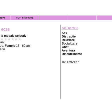
MBRI
TOP SIMPATIE
Aici pentru:
_6C68
Sex
la mesaje selectiv
Distractie
Relaxare
ani
Socializare
 de:
Femeie
18 - 60 ani
Chat
erin
Aventura
Discutii Intime
ID: 1592157