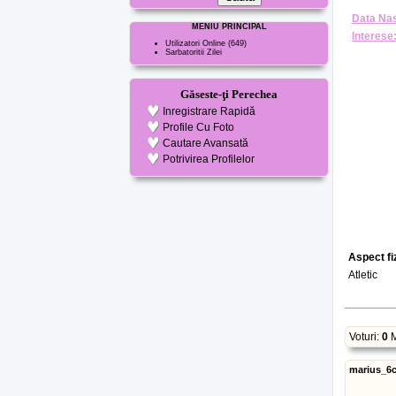
Data Nas
MENIU PRINCIPAL
Interese
Utilizatori Online
(649)
Sarbatoritii Zilei
Găseste-ţi Perechea
Inregistrare Rapidă
Profile Cu Foto
Cautare Avansată
Potrivirea Profilelor
Aspect fi
Atletic
Voturi:
0
M
marius_6