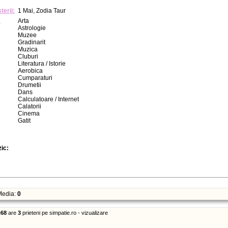
terii:
1 Mai, Zodia Taur
:
Arta
Astrologie
Muzee
Gradinarit
Muzica
Cluburi
Literatura / Istorie
Aerobica
Cumparaturi
Drumetii
Dans
Calculatoare / Internet
Calatorii
Cinema
Gatit
zic:
edia:
0
c68
are
3
prieteni pe simpatie.ro - vizualizare