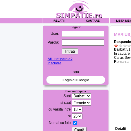
RELATII
CAUTARE
LISTA ME
Logare:
User:
MARIUS
Raspunde 
Parolă:
Barbat
51 
In cautare
Caras Sev
Aţi uitat parola?
Romania
Inscriere
sau
Login cu Google
Cautare Rapidă
Sunt
si caut
cu varsta intre
si
Numai cu foto
Detalii