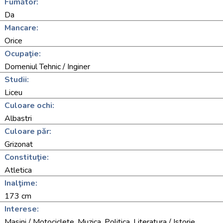
Fumător:
Da
Mancare:
Orice
Ocupaţie:
Domeniul Tehnic / Inginer
Studii:
Liceu
Culoare ochi:
Albastri
Culoare păr:
Grizonat
Constituţie:
Atletica
Inalţime:
173 cm
Interese:
Masini / Motociclete, Muzica, Politica, Literatura / Istorie,