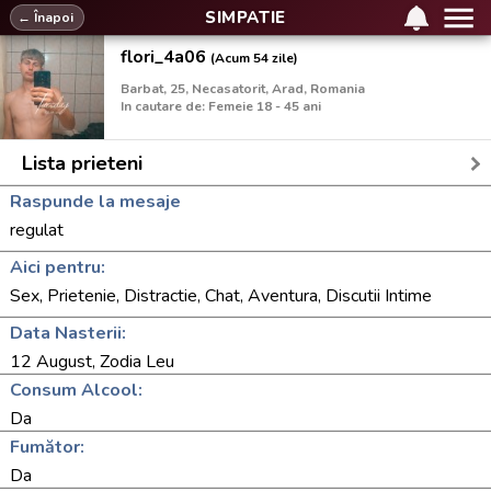
SIMPATIE
← Înapoi
flori_4a06
(Acum 54 zile)
Barbat, 25, Necasatorit, Arad, Romania
In cautare de: Femeie 18 - 45 ani
Lista prieteni
Raspunde la mesaje
regulat
Aici pentru:
Sex, Prietenie, Distractie, Chat, Aventura, Discutii Intime
Data Nasterii:
12 August, Zodia Leu
Consum Alcool:
Da
Fumător:
Da