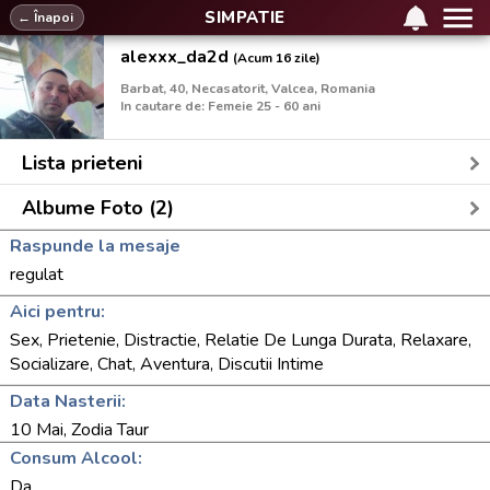
SIMPATIE
← Înapoi
alexxx_da2d
(Acum 16 zile)
Barbat, 40, Necasatorit, Valcea, Romania
In cautare de: Femeie 25 - 60 ani
Lista prieteni
Albume Foto (2)
Raspunde la mesaje
regulat
Aici pentru:
Sex, Prietenie, Distractie, Relatie De Lunga Durata, Relaxare,
Socializare, Chat, Aventura, Discutii Intime
Data Nasterii:
10 Mai, Zodia Taur
Consum Alcool:
Da