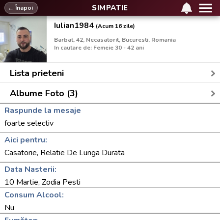
SIMPATIE
← Înapoi
Iulian1984
(Acum 16 zile)
Barbat, 42, Necasatorit, Bucuresti, Romania
In cautare de: Femeie 30 - 42 ani
Lista prieteni
Albume Foto (3)
Raspunde la mesaje
foarte selectiv
Aici pentru:
Casatorie, Relatie De Lunga Durata
Data Nasterii:
10 Martie, Zodia Pesti
Consum Alcool:
Nu