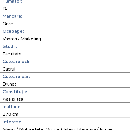
Fumător:
Da
Mancare:
Orice
Ocupaţie:
Vanzari / Marketing
Studii:
Facultate
Culoare ochi:
Caprui
Culoare păr:
Brunet
Constituţie:
Asa si asa
Inalţime:
178 cm
Interese:
Masini / Motociclete, Muzica, Cluburi, Literatura / Istorie,