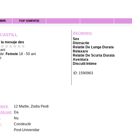
MBRI
TOP SIMPATIE
Aici pentru:
 CASTILL
Sex
la mesaje des
Distractie
Relatie De Lunga Durata
ani
Relaxare
 de:
Femeie
18 - 50 ani
Relatie De Scurta Durata
t
Aventura
Discutii Intime
ID: 1590963
terii:
12 Martie, Zodia Pesti
Alcool:
Da
:
Nu
:
Constructii
Post-Universitar