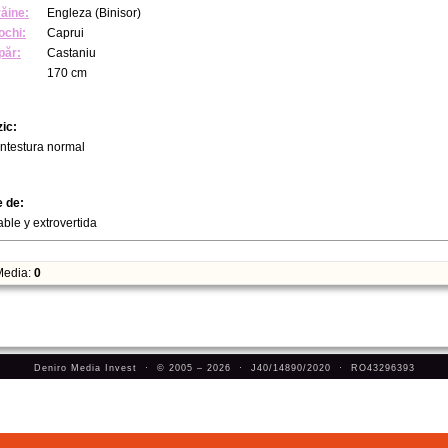
răine:
Engleza (Binisor)
ochi:
Caprui
păr:
Castaniu
170 cm
zic:
ntestura normal
e de:
ble y extrovertida
edia:
0
Deniro Media Invest · © 2005 – 2026 · J40/14890/2020 · RO43296393