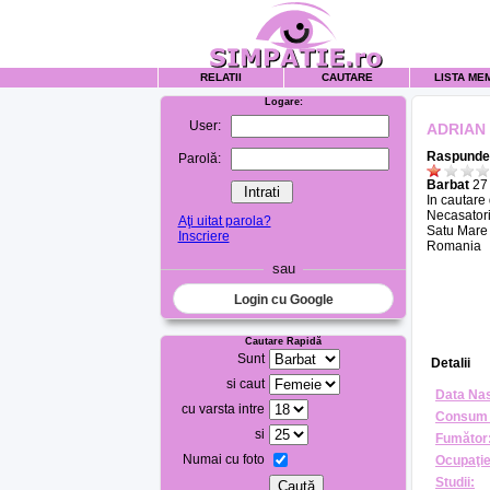
RELATII
CAUTARE
LISTA ME
Logare:
User:
ADRIAN
Raspunde 
Parolă:
Barbat
27 
In cautare
Necasatori
Aţi uitat parola?
Satu Mare
Inscriere
Romania
sau
Login cu Google
Cautare Rapidă
Sunt
Detalii
si caut
Data Nas
cu varsta intre
Consum 
si
Fumător
Numai cu foto
Ocupaţie
Studii: