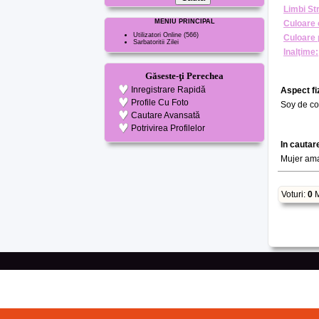
Limbi St
MENIU PRINCIPAL
Culoare 
Utilizatori Online
(566)
Culoare 
Sarbatoritii Zilei
Inalţime:
Găseste-ţi Perechea
Inregistrare Rapidă
Aspect fi
Profile Cu Foto
Soy de co
Cautare Avansată
Potrivirea Profilelor
In cautar
Mujer ama
Voturi:
0
M