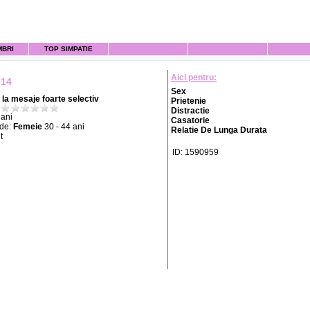
MBRI
TOP SIMPATIE
Aici pentru:
014
Sex
la mesaje foarte selectiv
Prietenie
Distractie
ani
Casatorie
 de:
Femeie
30 - 44 ani
Relatie De Lunga Durata
t
ID: 1590959