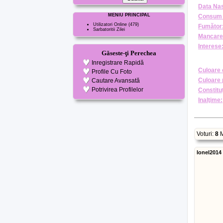
Data Nas
MENIU PRINCIPAL
Consum 
Utilizatori Online
(479)
Fumător
Sarbatoritii Zilei
Mancare
Interese
Găseste-ţi Perechea
Inregistrare Rapidă
Culoare 
Profile Cu Foto
Culoare 
Cautare Avansată
Potrivirea Profilelor
Constituţ
Inalţime:
Voturi:
8
M
Ionel2014