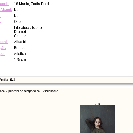
terii:
18 Martie, Zodia Pesti
Alcool:
Nu
:
Nu
:
Orice
:
Literatura / Istorie
Drumetii
Calatorii
ochi:
Albastri
păr:
Brunet
ie:
Atletica
175 cm
edia:
9.1
are
2
prieteni pe simpatie.ro - vizualizare
J.lu