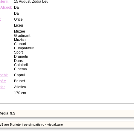
terii:
15 August, Zodia Leu
Alcool:
Da
:
Da
:
Orice
Liceu
:
Muzee
Gradinarit
Muzica
Cluburi
Cumparaturi
Sport
Drumetii
Dans
Calatorii
Cinema
ochi:
Caprui
păr:
Brunet
ie:
Atletica
170 cm
edia:
9.5
o3
are
5
prieteni pe simpatie.ro - vizualizare