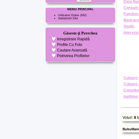
Data Nas
Consum 
MENIU PRINCIPAL
Fumător
Utilizatori Online
(642)
Sarbatoritii Zilei
Mancare
Studii:
Interese
Găseste-ţi Perechea
Inregistrare Rapidă
Profile Cu Foto
Cautare Avansată
Potrivirea Profilelor
Culoare 
Culoare 
Constituţ
Inalţime:
Voturi:
8
M
BubuMari