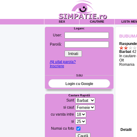
SEX
CAUTARE
LISTA ME
Logare:
User:
BUBUMA
Raspunde 
Parolă:
Barbat
42 
In cautare
Olt
Aţi uitat parola?
Romania
Inscriere
sau
Login cu Google
Cautare Rapidă
Sunt
si caut
cu varsta intre
si
Numai cu foto
Detalii