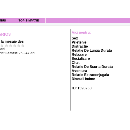
MBRI
TOP SIMPATIE
Aici pentru:
RIO3
Sex
la mesaje des
Prietenie
Distractie
ani
Relatie De Lunga Durata
 de:
Femeie
25 - 47 ani
Relaxare
Socializare
Chat
Relatie De Scurta Durata
Aventura
Relatie Extraconjugala
Discutii Intime
ID: 1590763