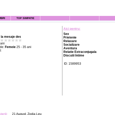
MBRI
TOP SIMPATIE
Aici pentru:
Sex
la mesaje des
Prietenie
Relaxare
ani
Socializare
 de:
Femeie
25 - 35 ani
Aventura
t
Relatie Extraconjugala
Discutii Intime
ID: 1589953
terii:
21 August, Zodia Leu