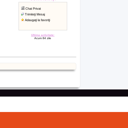
Chat Privat
Trimiteţi Mesaj
Adaugaţi la favoriţi
Ultima activitate:
Acum 84 zile