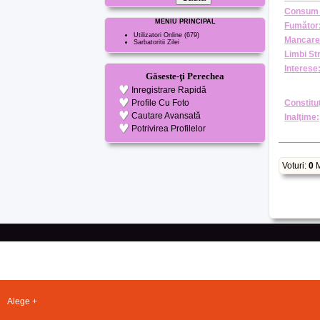
Consum 
MENIU PRINCIPAL
Fumător
Utilizatori Online
(679)
Mancare
Sarbatoritii Zilei
Limbi St
Interese
Găseste-ţi Perechea
Inregistrare Rapidă
Profile Cu Foto
Constituţ
Cautare Avansată
Inalţime:
Potrivirea Profilelor
Voturi:
0
M
Alege