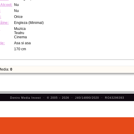
Alcool:
Nu
:
Nu
:
Orice
răine:
Engleza (Minimal)
:
Muzica
Teatru
Cinema
ie:
Asa si asa
170 cm
edia:
0
Deniro Media Invest · © 2005 – 2026 · J40/14890/2020 · RO43296393