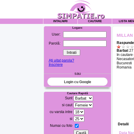
INTALNIRI
CAUTARE
LISTA ME
Logare:
User:
MILLAN
Raspunde 
Parolă:
Barbat
27 
In cautare
Necasatori
Aţi uitat parola?
Bucuresti
Inscriere
Romania
sau
Login cu Google
Cautare Rapidă
Sunt
si caut
cu varsta intre
si
Detalii
Numai cu foto
Data Nas