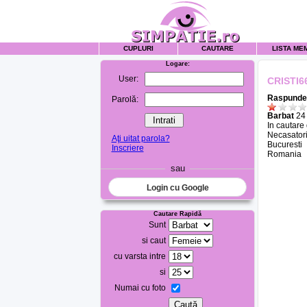
CUPLURI
CAUTARE
LISTA ME
Logare:
User:
CRISTI6
Raspunde 
Parolă:
Barbat
24 
In cautare
Necasatori
Aţi uitat parola?
Bucuresti
Inscriere
Romania
sau
Login cu Google
Cautare Rapidă
Sunt
si caut
cu varsta intre
si
Numai cu foto