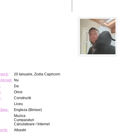
terii:
20 Ianuarie, Zodia Capricorn
Alcool:
Nu
:
Da
:
Orice
:
Constructii
Liceu
răine:
Engleza (Binisor)
:
Muzica
Cumparaturi
Calculatoare / Internet
ochi:
Albastri