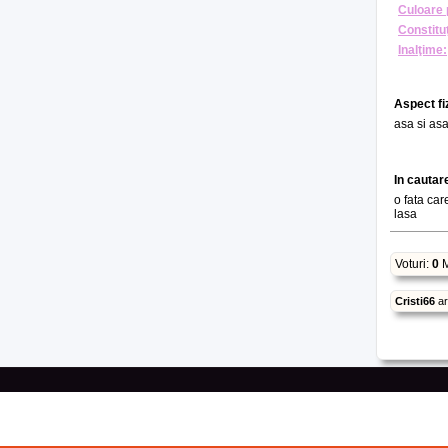
Culoare 
Constituţ
Inalţime:
Aspect fi
asa si as
In cautar
o fata car
lasa
Voturi:
0
M
Cristi66
a