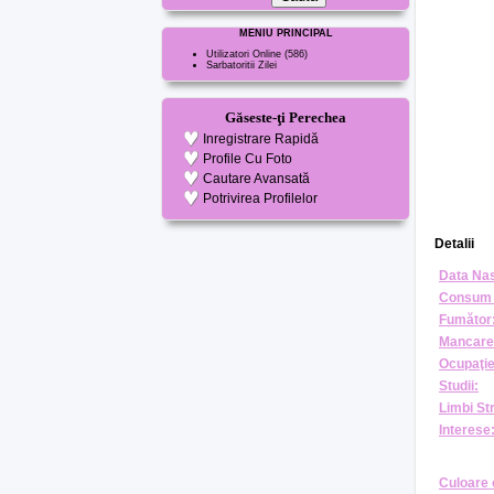
MENIU PRINCIPAL
Utilizatori Online
(586)
Sarbatoritii Zilei
Găseste-ţi Perechea
Inregistrare Rapidă
Profile Cu Foto
Cautare Avansată
Potrivirea Profilelor
Detalii
Data Nas
Consum 
Fumător
Mancare
Ocupaţie
Studii:
Limbi St
Interese
Culoare 