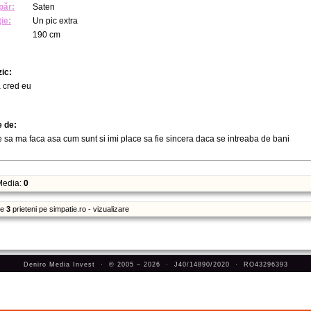
păr:
Saten
ie:
Un pic extra
190 cm
zic:
a cred eu
e de:
e sa ma faca asa cum sunt si imi place sa fie sincera daca se intreaba de bani
edia:
0
re
3
prieteni pe simpatie.ro - vizualizare
Deniro Media Invest · © 2005 – 2026 · J40/14890/2020 · RO43296393