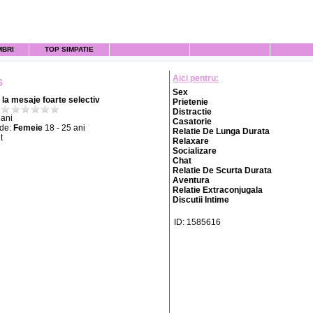
MBRI
TOP SIMPATIE
Aici pentru:
6
Sex
la mesaje foarte selectiv
Prietenie
Distractie
ani
Casatorie
 de:
Femeie
18 - 25 ani
Relatie De Lunga Durata
t
Relaxare
Socializare
Chat
Relatie De Scurta Durata
Aventura
Relatie Extraconjugala
Discutii Intime
ID: 1585616