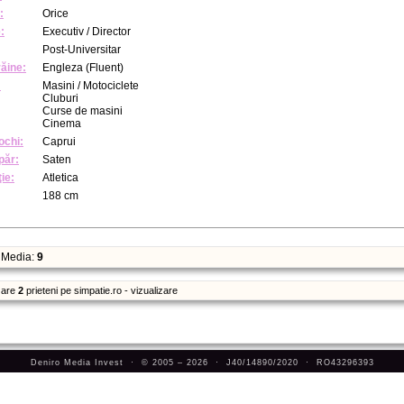
:
Orice
:
Executiv / Director
Post-Universitar
răine:
Engleza (Fluent)
:
Masini / Motociclete
Cluburi
Curse de masini
Cinema
ochi:
Caprui
păr:
Saten
ie:
Atletica
188 cm
Media:
9
are
2
prieteni pe simpatie.ro - vizualizare
Deniro Media Invest · © 2005 – 2026 · J40/14890/2020 · RO43296393