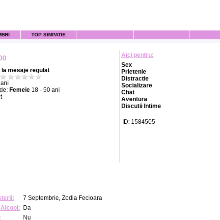
MBRI
TOP SIMPATIE
Aici pentru:
00
Sex
la mesaje regulat
Prietenie
Distractie
ani
Socializare
 de:
Femeie
18 - 50 ani
Chat
t
Aventura
Discutii Intime
ID: 1584505
terii:
7 Septembrie, Zodia Fecioara
Alcool:
Da
:
Nu