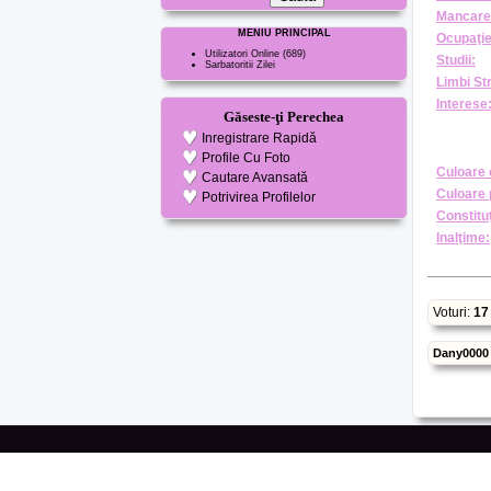
Mancare
MENIU PRINCIPAL
Ocupaţie
Utilizatori Online
(689)
Studii:
Sarbatoritii Zilei
Limbi St
Interese
Găseste-ţi Perechea
Inregistrare Rapidă
Profile Cu Foto
Culoare 
Cautare Avansată
Culoare 
Potrivirea Profilelor
Constituţ
Inalţime:
Voturi:
17
Dany0000