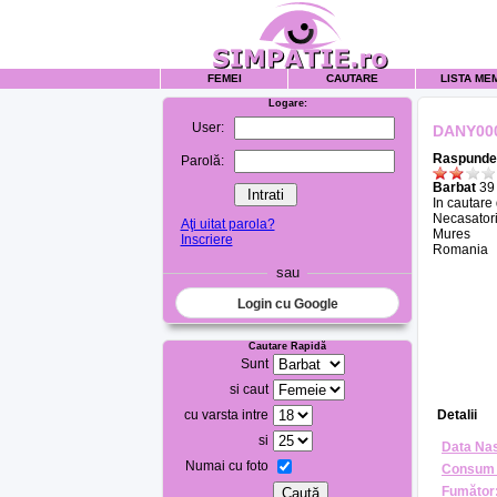
FEMEI
CAUTARE
LISTA ME
Logare:
User:
DANY00
Raspunde 
Parolă:
Barbat
39 
In cautare
Necasatori
Aţi uitat parola?
Mures
Inscriere
Romania
sau
Login cu Google
Cautare Rapidă
Sunt
si caut
cu varsta intre
Detalii
si
Data Nas
Numai cu foto
Consum 
Fumător