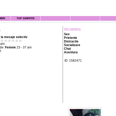
MBRI
TOP SIMPATIE
Aici pentru:
9
Sex
la mesaje selectiv
Prietenie
Distractie
ani
Socializare
 de:
Femeie
23 - 37 ani
Chat
t
Aventura
ID: 1582471