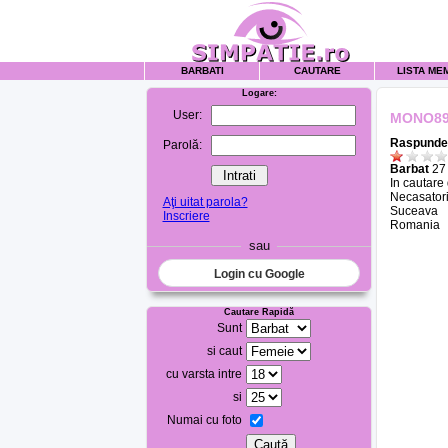
BARBATI
CAUTARE
LISTA ME
Logare:
User:
MONO8
Raspunde 
Parolă:
Barbat
27 
In cautare
Necasatori
Aţi uitat parola?
Suceava
Inscriere
Romania
sau
Login cu Google
Cautare Rapidă
Sunt
si caut
cu varsta intre
si
Numai cu foto