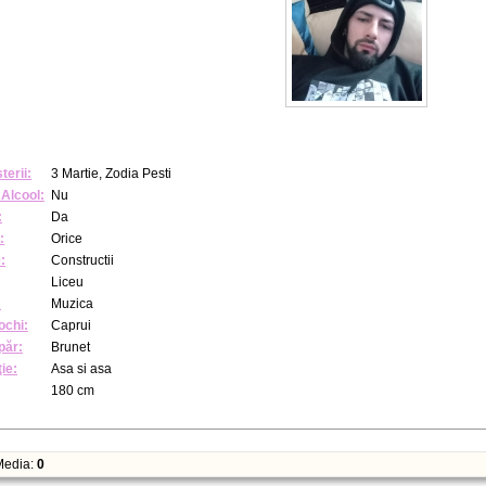
terii:
3 Martie, Zodia Pesti
Alcool:
Nu
:
Da
:
Orice
:
Constructii
Liceu
:
Muzica
ochi:
Caprui
păr:
Brunet
ie:
Asa si asa
180 cm
edia:
0