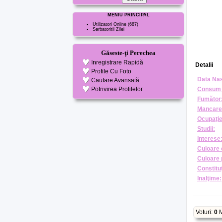
MENIU PRINCIPAL
Utilizatori Online
(687)
Sarbatoritii Zilei
Găseste-ţi Perechea
Inregistrare Rapidă
Detalii
Profile Cu Foto
Data Nas
Cautare Avansată
Potrivirea Profilelor
Consum 
Fumător
Mancare
Ocupaţie
Studii:
Interese
Culoare 
Culoare 
Constituţ
Inalţime:
Voturi:
0
M