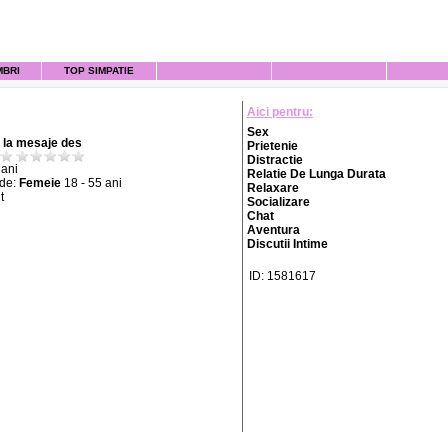
MBRI
TOP SIMPATIE
Aici pentru:
Sex
la mesaje des
Prietenie
Distractie
ani
Relatie De Lunga Durata
 de:
Femeie
18 - 55 ani
Relaxare
t
Socializare
Chat
Aventura
Discutii Intime
ID: 1581617