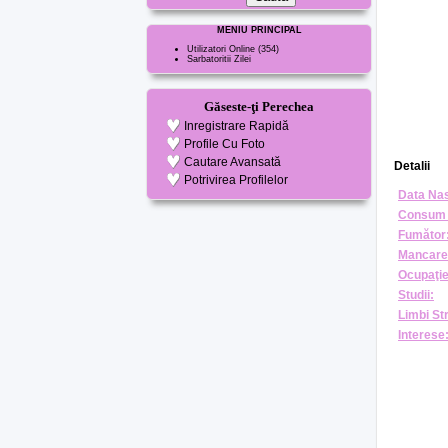
MENIU PRINCIPAL
Utilizatori Online
(354)
Sarbatoritii Zilei
Găseste-ţi Perechea
Inregistrare Rapidă
Profile Cu Foto
Cautare Avansată
Detalii
Potrivirea Profilelor
Data Nas
Consum 
Fumător
Mancare
Ocupaţie
Studii:
Limbi St
Interese