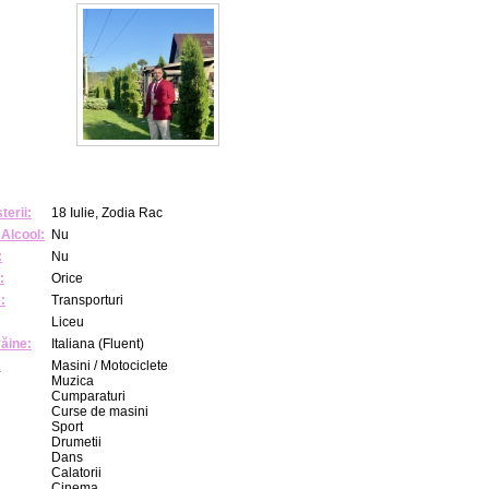
terii:
18 Iulie, Zodia Rac
Alcool:
Nu
:
Nu
:
Orice
:
Transporturi
Liceu
răine:
Italiana (Fluent)
:
Masini / Motociclete
Muzica
Cumparaturi
Curse de masini
Sport
Drumetii
Dans
Calatorii
Cinema