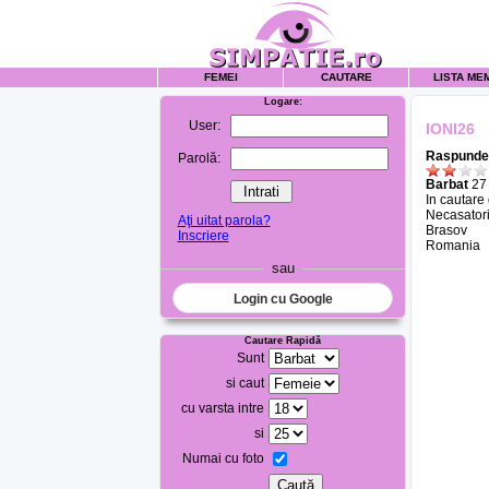
FEMEI
CAUTARE
LISTA ME
Logare:
User:
IONI26
Raspunde 
Parolă:
Barbat
27 
In cautare
Necasatori
Aţi uitat parola?
Brasov
Inscriere
Romania
sau
Login cu Google
Cautare Rapidă
Sunt
si caut
cu varsta intre
si
Numai cu foto