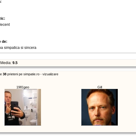
v.
zic:
decent
e de:
a simpatica si sincera
Media:
9.5
re
38
prieteni pe simpatie.ro - vizualizare
1981geo
Gill