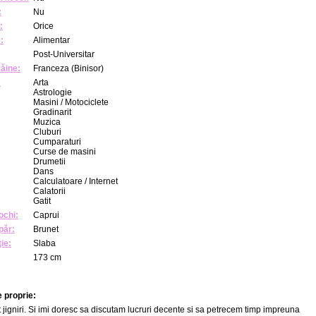
:
Nu
:
Orice
:
Alimentar
Post-Universitar
răine:
Franceza (Binisor)
:
Arta
Astrologie
Masini / Motociclete
Gradinarit
Muzica
Cluburi
Cumparaturi
Curse de masini
Drumetii
Dans
Calculatoare / Internet
Calatorii
Gatit
ochi:
Caprui
păr:
Brunet
ie:
Slaba
173 cm
 proprie:
jigniri. Si imi doresc sa discutam lucruri decente si sa petrecem timp impreuna