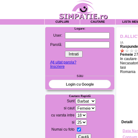
CUPLURI
CAUTARE
LISTA ME
Logare:
User:
D.ALLIC
IA
Parolă:
Raspunde 
Femeie
27
In cautare
Aţi uitat parola?
Necasatori
Inscriere
Iasi
Romania
sau
Login cu Google
Cautare Rapidă
Sunt
si caut
cu varsta intre
Detalii
si
Numai cu foto
Data Nas
Consum 