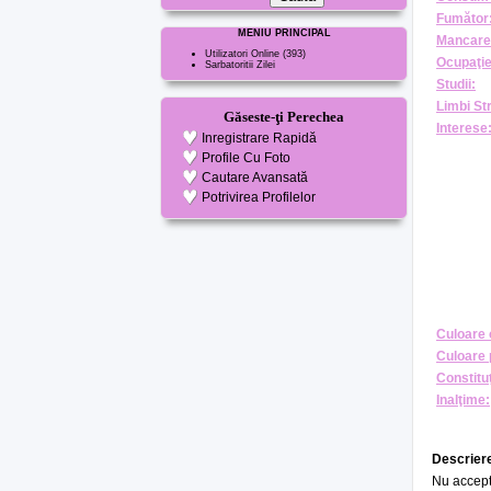
Fumător
MENIU PRINCIPAL
Mancare
Utilizatori Online
(393)
Ocupaţie
Sarbatoritii Zilei
Studii:
Limbi St
Găseste-ţi Perechea
Interese
Inregistrare Rapidă
Profile Cu Foto
Cautare Avansată
Potrivirea Profilelor
Culoare 
Culoare 
Constituţ
Inalţime:
Descriere
Nu accept 