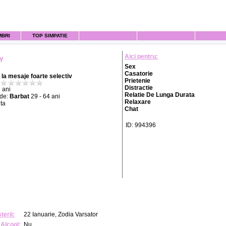
MBRI
TOP SIMPATIE
Aici pentru:
Y
Sex
Casatorie
la mesaje foarte selectiv
Prietenie
Distractie
 ani
Relatie De Lunga Durata
 de:
Barbat
29 - 64 ani
Relaxare
ta
Chat
ID: 994396
terii:
22 Ianuarie, Zodia Varsator
Alcool:
Nu