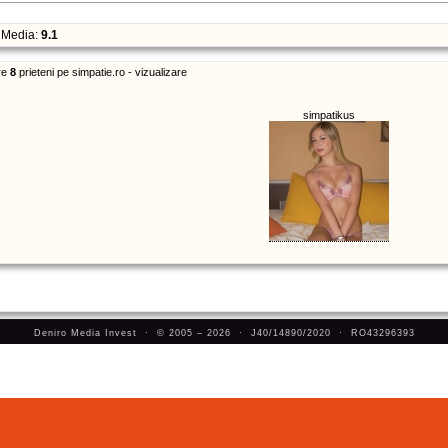
Media:
9.1
re
8
prieteni pe simpatie.ro - vizualizare
simpatikus
Deniro Media Invest · © 2005 – 2026 · J40/14890/2020 · RO43296393