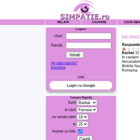
RELATII
CAUTARE
LISTA ME
Logare:
User:
IULIAN3
Raspunde 
Parolă:
Barbat
32 
In cautare
Necasatori
Aţi uitat parola?
Bistrita N
Inscriere
Romania
sau
Login cu Google
Cautare Rapidă
Sunt
si caut
cu varsta intre
si
Numai cu foto