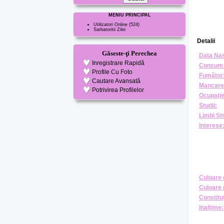
MENIU PRINCIPAL
Utilizatori Online
(524)
Sarbatoritii Zilei
Detalii
Găseste-ţi Perechea
Data Nas
Inregistrare Rapidă
Consum 
Profile Cu Foto
Fumător
Cautare Avansată
Mancare
Potrivirea Profilelor
Ocupaţie
Studii:
Limbi St
Interese
Culoare 
Culoare 
Constituţ
Inalţime: