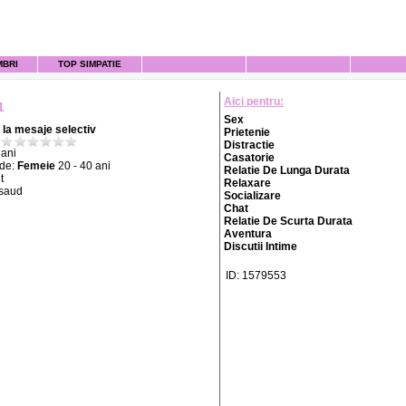
MBRI
TOP SIMPATIE
Aici pentru:
1
Sex
la mesaje selectiv
Prietenie
Distractie
ani
Casatorie
 de:
Femeie
20 - 40 ani
Relatie De Lunga Durata
t
Relaxare
asaud
Socializare
Chat
Relatie De Scurta Durata
Aventura
Discutii Intime
ID: 1579553