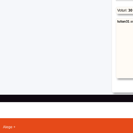
Voturi:
30
Iulian31
a
Alege