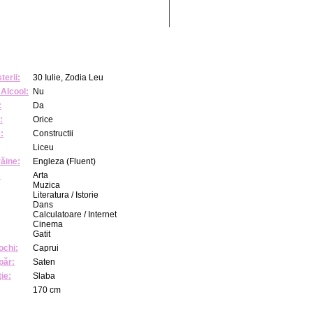
terii:
30 Iulie, Zodia Leu
Alcool:
Nu
:
Da
:
Orice
:
Constructii
Liceu
răine:
Engleza (Fluent)
:
Arta
Muzica
Literatura / Istorie
Dans
Calculatoare / Internet
Cinema
Gatit
ochi:
Caprui
păr:
Saten
ie:
Slaba
170 cm