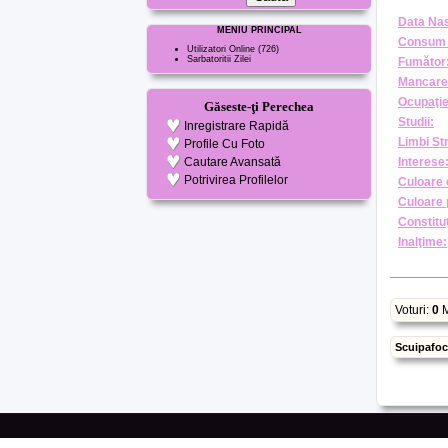
Data Nas
MENIU PRINCIPAL
Consum 
Utilizatori Online
(726)
Sarbatoritii Zilei
Fumător
Mancare
Ocupaţie
Găseste-ţi Perechea
Studii:
Inregistrare Rapidă
Limbi St
Profile Cu Foto
Cautare Avansată
Interese
Potrivirea Profilelor
Culoare 
Culoare 
Constituţ
Inalţime:
Voturi:
0
M
Scuipafo