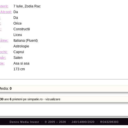
terii:
7 Iulie, Zodia Rac
Alcool:
Da
:
Da
:
Orice
:
Constructii
Liceu
răine:
Italiana (Fluent)
:
Astrologie
ochi:
Caprui
păr:
Saten
ie:
Asa si asa
173 cm
edia:
0
c30
are
6
prieteni pe simpatie.ro - vizualizare
Deniro Media Invest · © 2005 – 2026 · J40/14890/2020 · RO43296393