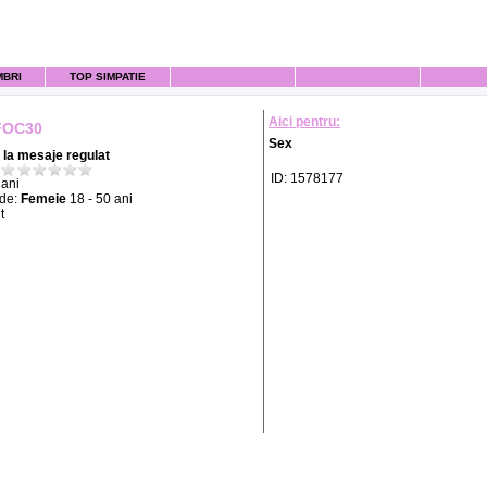
MBRI
TOP SIMPATIE
Aici pentru:
FOC30
Sex
la mesaje regulat
ID: 1578177
ani
 de:
Femeie
18 - 50 ani
t