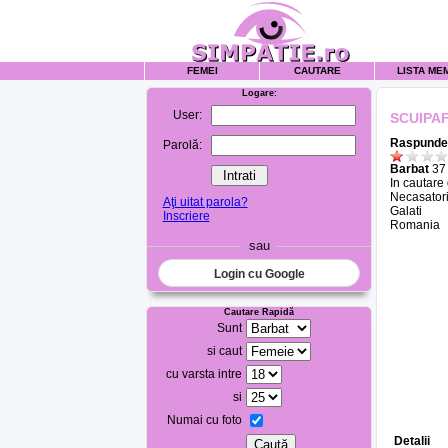
FEMEI
CAUTARE
LISTA ME
Logare:
User:
SCUIPA
Raspunde 
Parolă:
Barbat
37 
In cautare
Necasatori
Aţi uitat parola?
Galati
Inscriere
Romania
sau
Login cu Google
Cautare Rapidă
Sunt
si caut
cu varsta intre
si
Numai cu foto
Detalii