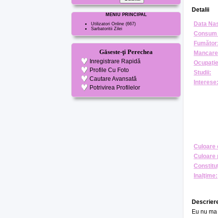
Detalii
MENIU PRINCIPAL
Data Nas
Utilizatori Online
(667)
Sarbatoritii Zilei
Consum 
Fumător
Găseste-ţi Perechea
Mancare
Inregistrare Rapidă
Ocupaţie
Profile Cu Foto
Studii:
Cautare Avansată
Interese
Potrivirea Profilelor
Culoare 
Culoare 
Constituţ
Inalţime:
Descriere
Eu nu ma 