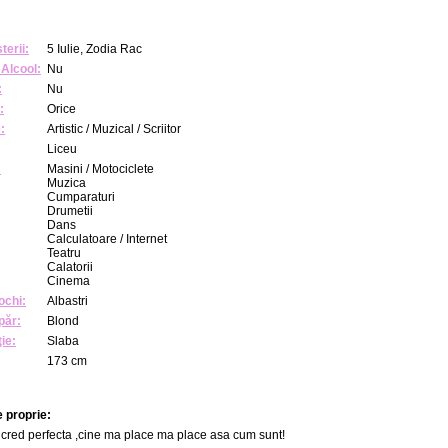
terii:
5 Iulie, Zodia Rac
Alcool:
Nu
:
Nu
:
Orice
:
Artistic / Muzical / Scriitor
Liceu
:
Masini / Motociclete
Muzica
Cumparaturi
Drumetii
Dans
Calculatoare / Internet
Teatru
Calatorii
Cinema
ochi:
Albastri
păr:
Blond
ie:
Slaba
173 cm
 proprie:
cred perfecta ,cine ma place ma place asa cum sunt!