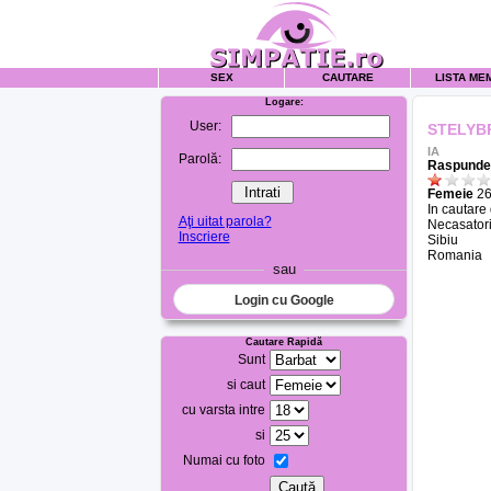
SEX
CAUTARE
LISTA ME
Logare:
User:
STELYB
IA
Parolă:
Raspunde 
Femeie
26
In cautare
Aţi uitat parola?
Necasatori
Inscriere
Sibiu
Romania
sau
Login cu Google
Cautare Rapidă
Sunt
si caut
cu varsta intre
si
Numai cu foto