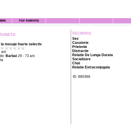
MBRI
TOP SIMPATIE
Aici pentru:
RUNETA
Sex
Casatorie
la mesaje foarte selectiv
Prietenie
Distractie
 ani
Relatie De Lunga Durata
 de:
Barbat
29 - 73 ani
Socializare
ta
Chat
Relatie Extraconjugala
ID: 880366