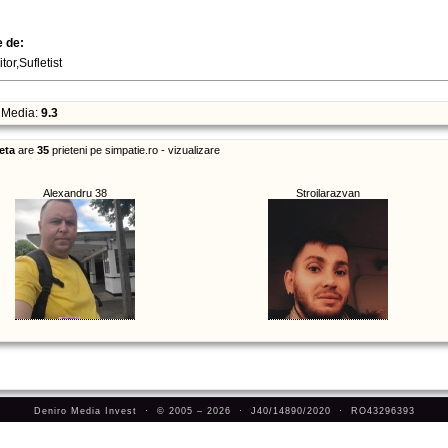
e de:
tor,Sufletist
Media:
9.3
eta
are
35
prieteni pe simpatie.ro - vizualizare
Alexandru 38
Stroilarazvan
Deniro Media Invest · © 2005 – 2026 · J40/14890/2020 · RO43296393