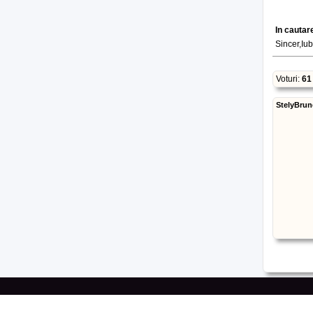
In cautar
Sincer,Iubi
Voturi:
61
StelyBrun