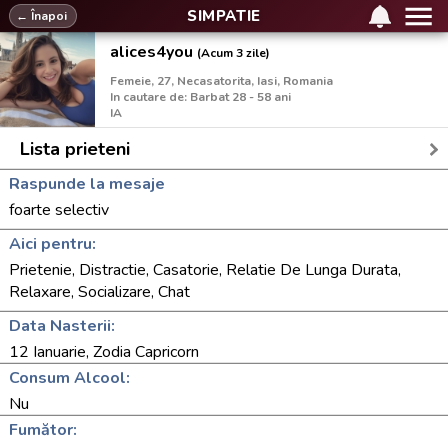
SIMPATIE
← Înapoi
alices4you
(Acum 3 zile)
Femeie, 27, Necasatorita, Iasi, Romania
In cautare de: Barbat 28 - 58 ani
IA
Lista prieteni
Raspunde la mesaje
foarte selectiv
Aici pentru:
Prietenie, Distractie, Casatorie, Relatie De Lunga Durata,
Relaxare, Socializare, Chat
Data Nasterii:
12 Ianuarie, Zodia Capricorn
Consum Alcool:
Nu
Fumător: