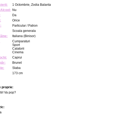
terii:
1 Octombrie, Zodia Balanta
Alcool:
Nu
:
Da
:
Orice
:
Particular / Patron
Scoala generala
răine:
Italiana (Binisor)
:
Cumparaturi
Sport
Calatorii
Cinema
ochi:
Caprui
păr:
Brunet
ie:
Slaba
173 cm
 proprie:
tii! Va pop?
zic:
ea