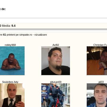
e de:
0
Media:
9.4
re
61
prieteni pe simpatie.ro - vizualizare
robby968
Axl92
Christian F
Soulvibes Ady
pitusan69
ali33