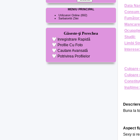
Data Nas
MENIU PRINCIPAL
Consum 
Utilizatori Online
(692)
Fumător
Sarbatoritii Zilei
Mancare
Ocupaţie
Găseste-ţi Perechea
Studii:
Inregistrare Rapidă
Limbi St
Profile Cu Foto
Interese
Cautare Avansată
Potrivirea Profilelor
Culoare 
Culoare 
Constituţ
Inalţime:
Descriere
Buna la to
Aspect fi
Sexy si r