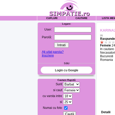
CUPLURI
CAUTARE
LISTA ME
Logare:
User:
KARINA
IA
Parolă:
Raspunde 
Femeie
24
In cautare
Aţi uitat parola?
Necasatori
Inscriere
Bucuresti
Romania
sau
Login cu Google
Cautare Rapidă
Sunt
si caut
cu varsta intre
si
Numai cu foto
Detalii