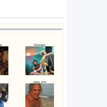
un
2George4
swiss_love