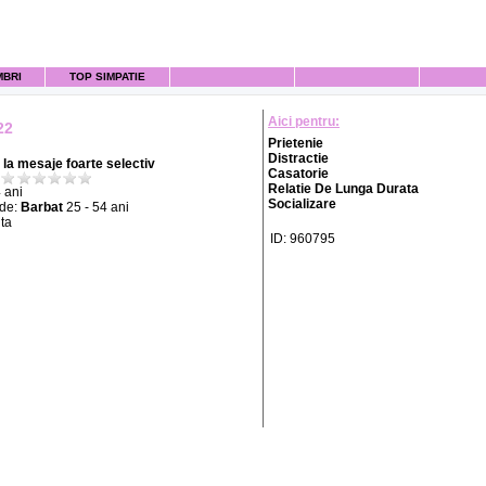
MBRI
TOP SIMPATIE
Aici pentru:
22
Prietenie
Distractie
la mesaje foarte selectiv
Casatorie
Relatie De Lunga Durata
 ani
Socializare
 de:
Barbat
25 - 54 ani
ta
ID: 960795