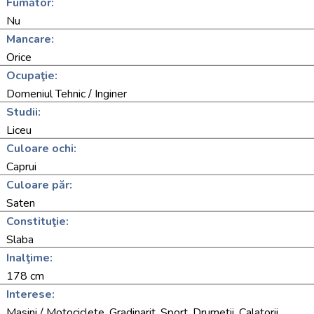
Fumător:
Nu
Mancare:
Orice
Ocupaţie:
Domeniul Tehnic / Inginer
Studii:
Liceu
Culoare ochi:
Caprui
Culoare păr:
Saten
Constituţie:
Slaba
Inalţime:
178 cm
Interese:
Masini / Motociclete, Gradinarit, Sport, Drumetii, Calatorii