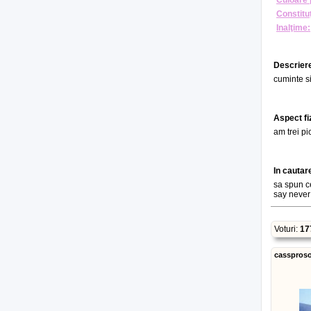
Culoare 
Constituţ
Inalţime:
Descriere
cuminte si
Aspect fi
am trei pic
In cautar
sa spun ce
say never
Voturi:
17
casspros