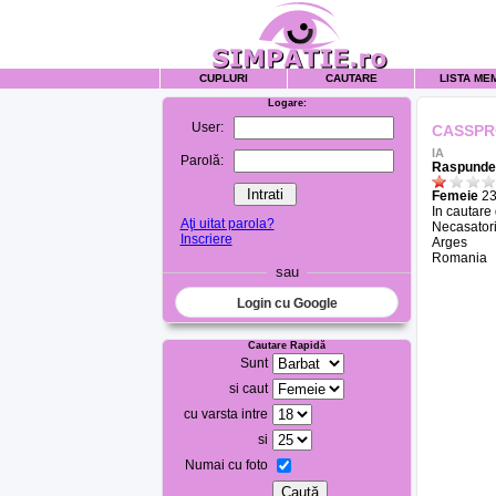
CUPLURI
CAUTARE
LISTA ME
Logare:
User:
CASSP
IA
Parolă:
Raspunde 
Femeie
23
In cautare
Aţi uitat parola?
Necasatori
Inscriere
Arges
Romania
sau
Login cu Google
Cautare Rapidă
Sunt
si caut
cu varsta intre
si
Numai cu foto