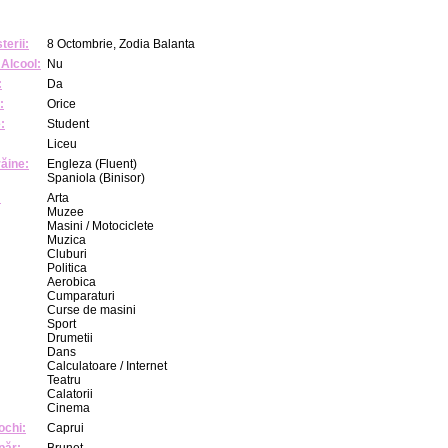
terii:
8 Octombrie, Zodia Balanta
Alcool:
Nu
:
Da
:
Orice
:
Student
Liceu
răine:
Engleza (Fluent)
Spaniola (Binisor)
:
Arta
Muzee
Masini / Motociclete
Muzica
Cluburi
Politica
Aerobica
Cumparaturi
Curse de masini
Sport
Drumetii
Dans
Calculatoare / Internet
Teatru
Calatorii
Cinema
ochi:
Caprui