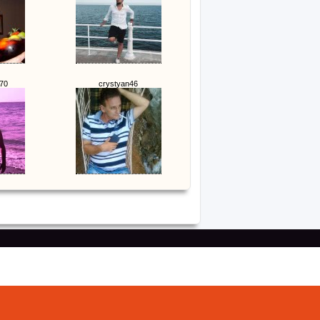
70
crystyan46