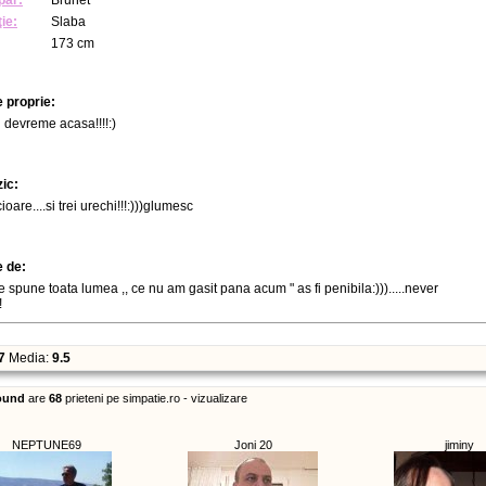
păr:
Brunet
ie:
Slaba
173 cm
 proprie:
 devreme acasa!!!!:)
zic:
ioare....si trei urechi!!!:)))glumesc
e de:
 spune toata lumea ,, ce nu am gasit pana acum " as fi penibila:))).....never
!
7
Media:
9.5
ound
are
68
prieteni pe simpatie.ro - vizualizare
NEPTUNE69
Joni 20
jiminy