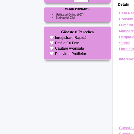
Detalii
MENIU PRINCIPAL
Data Nas
Utilizatori Online
(667)
Sarbatoritii Zilei
Consum 
Fumător
Mancare
Găseste-ţi Perechea
Ocupaţie
Inregistrare Rapidă
Profile Cu Foto
Studii:
Cautare Avansată
Limbi St
Potrivirea Profilelor
Interese
Culoare 