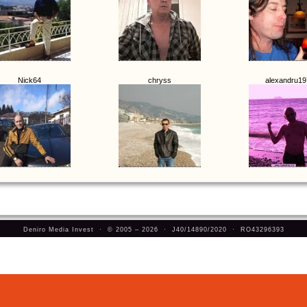
Nick64
chryss
alexandru19
Deniro Media Invest · © 2005 – 2026 · J40/14890/2020 · RO43296393