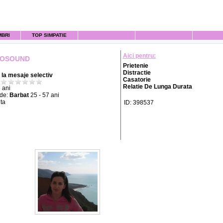
MBRI
TOP SIMPATIE
Aici pentru:
ROSOUND
Prietenie
Distractie
la mesaje selectiv
Casatorie
Relatie De Lunga Durata
 ani
 de:
Barbat
25 - 57 ani
ta
ID: 398537