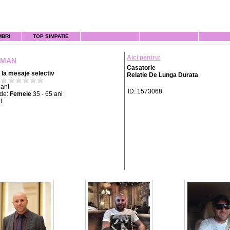
MBRI
TOP SIMPATIE
Aici pentru:
TMAN
Casatorie
la mesaje selectiv
Relatie De Lunga Durata
ani
ID: 1573068
 de:
Femeie
35 - 65 ani
t