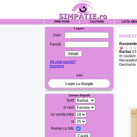
PRIETENII
CAUTARE
LISTA ME
Logare:
User:
HONES
Raspunde 
Parolă:
Barbat
53 
In cautare
Necasatori
Aţi uitat parola?
Germania
Inscriere
sau
Login cu Google
Cautare Rapidă
Sunt
si caut
cu varsta intre
si
Numai cu foto