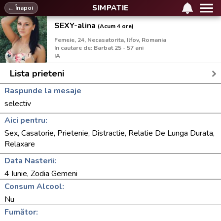
SIMPATIE
← Înapoi
SEXY-alina
(Acum 4 ore)
Femeie, 24, Necasatorita, Ilfov, Romania
In cautare de: Barbat 25 - 57 ani
IA
Lista prieteni
Raspunde la mesaje
selectiv
Aici pentru:
Sex, Casatorie, Prietenie, Distractie, Relatie De Lunga Durata,
Relaxare
Data Nasterii:
4 Iunie, Zodia Gemeni
Consum Alcool:
Nu
Fumător: