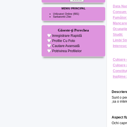
Data Nas
MENIU PRINCIPAL
Consum 
Utilizatori Online
(681)
Sarbatoritii Zilei
Fumător
Mancare
Ocupaţie
Găseste-ţi Perechea
Studii:
Inregistrare Rapidă
Limbi St
Profile Cu Foto
Cautare Avansată
Interese
Potrivirea Profilelor
Culoare 
Culoare 
Constituţ
Inalţime:
Descriere
Sunt o per
,sa o inte
Aspect fi
Ochi capr