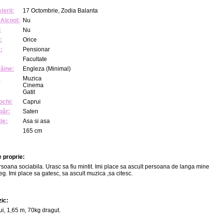
terii:
17 Octombrie, Zodia Balanta
Alcool:
Nu
:
Nu
:
Orice
:
Pensionar
Facultate
răine:
Engleza (Minimal)
:
Muzica
Cinema
Gatit
ochi:
Caprui
păr:
Saten
ie:
Asa si asa
165 cm
 proprie:
soana sociabila. Urasc sa fiu mintit. Imi place sa ascult persoana de langa mine
leg. Imi place sa gatesc, sa ascult muzica ,sa citesc.
zic:
ui, 1,65 m, 70kg dragut.