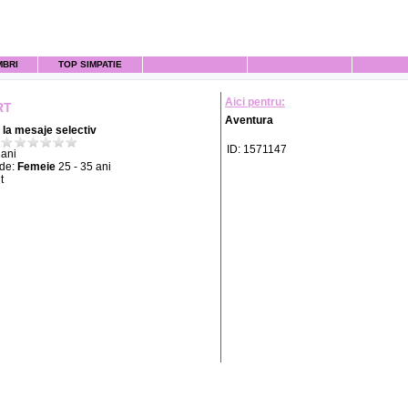
MBRI
TOP SIMPATIE
Aici pentru:
RT
Aventura
la mesaje selectiv
ID: 1571147
ani
 de:
Femeie
25 - 35 ani
t