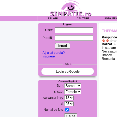
RELATII
CAUTARE
LISTA ME
Logare:
User:
THERMA
Raspunde 
Parolă:
Barbat
39 
In cautare
Necasatori
Aţi uitat parola?
Brasov
Inscriere
Romania
sau
Login cu Google
Cautare Rapidă
Sunt
si caut
cu varsta intre
si
Numai cu foto