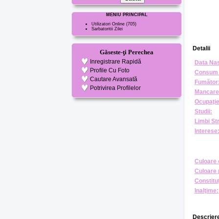
MENIU PRINCIPAL
Utilizatori Online
(705)
Sarbatoritii Zilei
Detalii
Găseste-ţi Perechea
Inregistrare Rapidă
Data Nas
Profile Cu Foto
Consum 
Cautare Avansată
Fumător
Potrivirea Profilelor
Mancare
Ocupaţie
Studii:
Limbi St
Interese
Culoare 
Culoare 
Constituţ
Inalţime:
Descriere