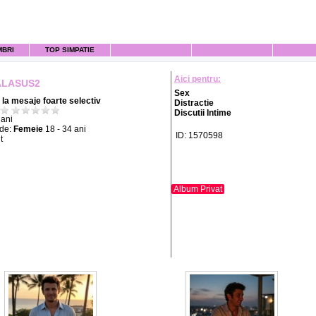
MBRI
TOP SIMPATIE
Aici pentru:
LASUS2
Sex
la mesaje foarte selectiv
Distractie
Discutii Intime
ani
 de:
Femeie
18 - 34 ani
ID: 1570598
t
Album Privat