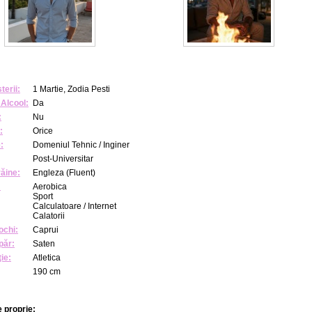
terii:
1 Martie, Zodia Pesti
Alcool:
Da
:
Nu
:
Orice
:
Domeniul Tehnic / Inginer
Post-Universitar
răine:
Engleza (Fluent)
:
Aerobica
Sport
Calculatoare / Internet
Calatorii
ochi:
Caprui
păr:
Saten
ie:
Atletica
190 cm
 proprie: