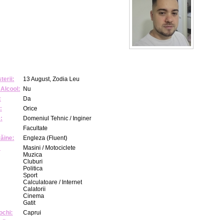
terii:
13 August, Zodia Leu
Alcool:
Nu
:
Da
:
Orice
:
Domeniul Tehnic / Inginer
Facultate
răine:
Engleza (Fluent)
:
Masini / Motociclete
Muzica
Cluburi
Politica
Sport
Calculatoare / Internet
Calatorii
Cinema
Gatit
ochi:
Caprui