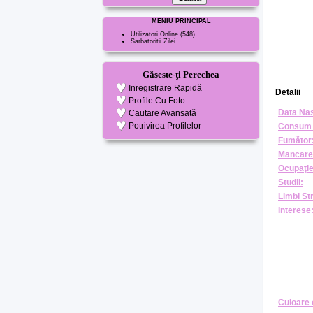
MENIU PRINCIPAL
Utilizatori Online
(548)
Sarbatoritii Zilei
Găseste-ţi Perechea
Inregistrare Rapidă
Detalii
Profile Cu Foto
Data Nas
Cautare Avansată
Potrivirea Profilelor
Consum 
Fumător
Mancare
Ocupaţie
Studii:
Limbi St
Interese
Culoare 