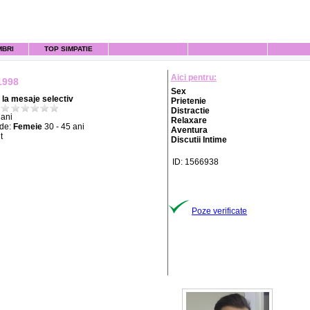
MBRI
TOP SIMPATIE
Aici pentru:
1998
Sex
la mesaje selectiv
Prietenie
Distractie
ani
Relaxare
 de:
Femeie
30 - 45 ani
Aventura
t
Discutii Intime
ID: 1566938
Poze verificate