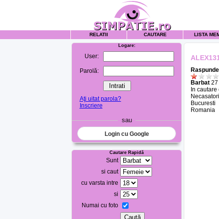
RELATII
CAUTARE
LISTA ME
Logare:
User:
ALEX13
Raspunde 
Parolă:
Barbat
27 
In cautare
Necasatori
Aţi uitat parola?
Bucuresti
Inscriere
Romania
sau
Login cu Google
Cautare Rapidă
Sunt
si caut
cu varsta intre
si
Numai cu foto