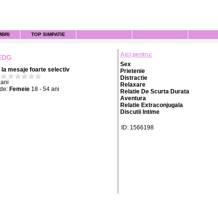
MBRI
TOP SIMPATIE
Aici pentru:
EDG
Sex
la mesaje foarte selectiv
Prietenie
Distractie
ani
Relaxare
 de:
Femeie
18 - 54 ani
Relatie De Scurta Durata
Aventura
Relatie Extraconjugala
Discutii Intime
ID: 1566198