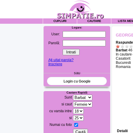
CUPLURI
CAUTARE
LISTA ME
Logare:
User:
GEORG
Raspunde 
Parolă:
Barbat
46 
In cautare
Casatorit
Aţi uitat parola?
Bucuresti
Inscriere
Romania
sau
Login cu Google
Cautare Rapidă
Sunt
si caut
cu varsta intre
si
Numai cu foto
Detalii