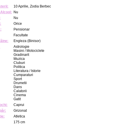
terii:
10 Aprilie, Zodia Berbec
Alcool:
Nu
:
Nu
:
Orice
:
Pensionar
Facultate
răine:
Engleza (Binisor)
:
Astrologie
Masini / Motociclete
Gradinarit
Muzica
Cluburi
Politica
Literatura / Istorie
Cumparaturi
Sport
Drumetii
Dans
Calatorii
Cinema
Gatit
ochi:
Caprui
păr:
Grizonat
ie:
Atletica
175 cm