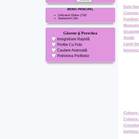
Data Nas
MENIU PRINCIPAL
Consum 
Utilizatori Online
(724)
Sarbatoritii Zilei
Fumător
Mancare
Ocupaţie
Găseste-ţi Perechea
Studii:
Inregistrare Rapidă
Limbi St
Profile Cu Foto
Cautare Avansată
Interese
Potrivirea Profilelor
Culoare 
Culoare 
Constituţ
Inalţime: