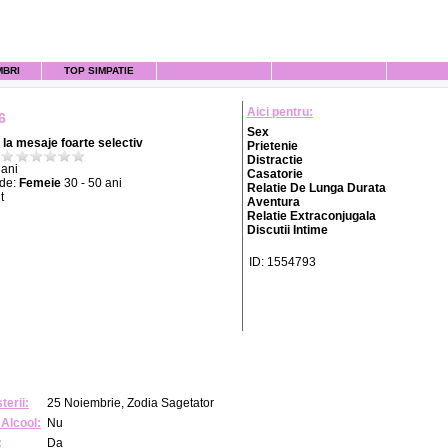
MBRI
TOP SIMPATIE
Aici pentru:
6
Sex
la mesaje foarte selectiv
Prietenie
Distractie
ani
Casatorie
 de:
Femeie
30 - 50 ani
Relatie De Lunga Durata
t
Aventura
Relatie Extraconjugala
Discutii Intime
ID: 1554793
terii:
25 Noiembrie, Zodia Sagetator
Alcool:
Nu
:
Da