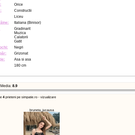
:
Orice
:
Constructii
Liceu
răine:
Italiana (Binisor)
:
Gradinarit
Muzica
Calatorii
Gatit
ochi:
Negri
păr:
Grizonat
ie:
Asa si asa
180 cm
Media:
8.9
re
4
prieteni pe simpatie.ro - vizualizare
bruneta_jucausa