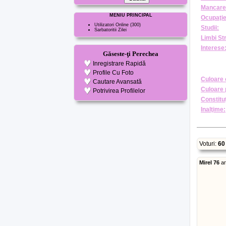
Mancare
MENIU PRINCIPAL
Ocupaţie
Utilizatori Online
(300)
Studii:
Sarbatoritii Zilei
Limbi St
Interese
Găseste-ţi Perechea
Inregistrare Rapidă
Profile Cu Foto
Culoare 
Cautare Avansată
Culoare 
Potrivirea Profilelor
Constituţ
Inalţime:
Voturi:
60
Mirel 76
a