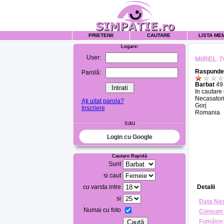
PRIETENII
CAUTARE
LISTA ME
Logare:
User:
MIREL 7
Raspunde 
Parolă:
Barbat
49 
In cautare
Necasatori
Aţi uitat parola?
Gorj
Inscriere
Romania
sau
Login cu Google
Cautare Rapidă
Sunt
si caut
cu varsta intre
Detalii
si
Data Nas
Numai cu foto
Consum 
Fumător