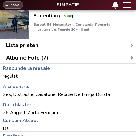
SIMPATIE
← Înapoi
Florentino
(
Online
)
Barbat, 54, Necasatorit, Constanta, Romania
In cautare de: Femeie 26 - 40 ani
Lista prieteni
Albume Foto (7)
Raspunde la mesaje
regulat
Aici pentru:
Sex, Distractie, Casatorie, Relatie De Lunga Durata
Data Nasterii:
26 August, Zodia Fecioara
Consum Alcool:
Da