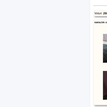
Voturi:
26
oana.tm
a