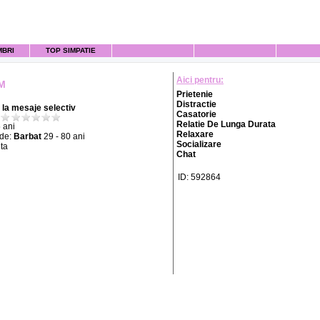
MBRI
TOP SIMPATIE
Aici pentru:
M
Prietenie
Distractie
la mesaje selectiv
Casatorie
Relatie De Lunga Durata
 ani
Relaxare
 de:
Barbat
29 - 80 ani
Socializare
ta
Chat
ID: 592864