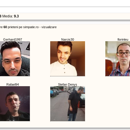
8
Media:
9.3
re
60
prieteni pe simpatie.ro - vizualizare
Gerhard1997
Narcis30
florinleu
Rafael94
Stefan Denys