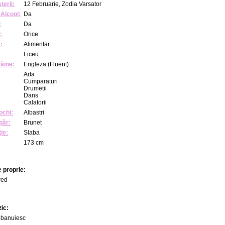
terii:
12 Februarie, Zodia Varsator
Alcool:
Da
:
Da
:
Orice
:
Alimentar
Liceu
răine:
Engleza (Fluent)
:
Arta
Cumparaturi
Drumetii
Dans
Calatorii
ochi:
Albastri
păr:
Brunet
ie:
Slaba
173 cm
 proprie:
red
zic:
 banuiesc