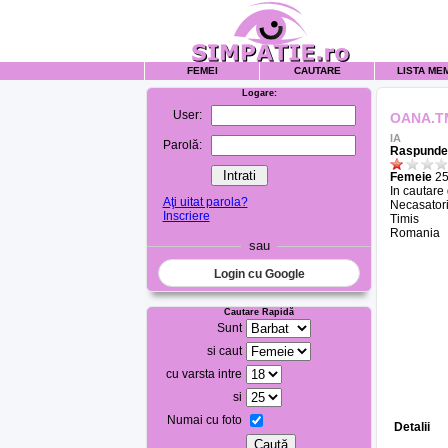
FEMEI
CAUTARE
LISTA ME
Logare:
User:
OANA.T
IA
Parolă:
Raspunde 
Femeie
25
In cautare
Aţi uitat parola?
Necasatori
Inscriere
Timis
Romania
sau
Login cu Google
Cautare Rapidă
Sunt
si caut
cu varsta intre
si
Numai cu foto
Detalii