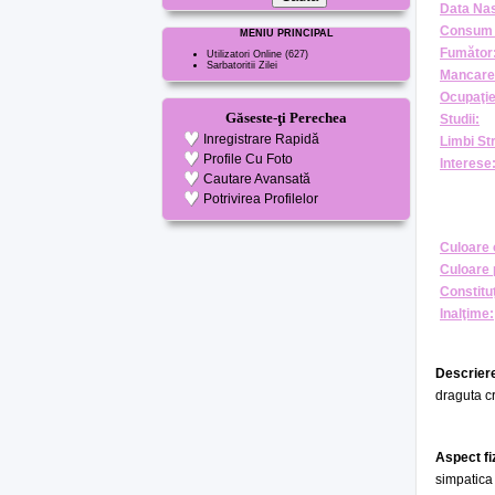
Data Nas
Consum 
MENIU PRINCIPAL
Fumător
Utilizatori Online
(627)
Sarbatoritii Zilei
Mancare
Ocupaţie
Găseste-ţi Perechea
Studii:
Inregistrare Rapidă
Limbi St
Profile Cu Foto
Interese
Cautare Avansată
Potrivirea Profilelor
Culoare 
Culoare 
Constituţ
Inalţime:
Descriere
draguta c
Aspect fi
simpatica